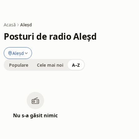
Acasă
Aleșd
Posturi de radio Aleșd
Aleșd
Populare
Cele mai noi
A–Z
Nu s-a găsit nimic