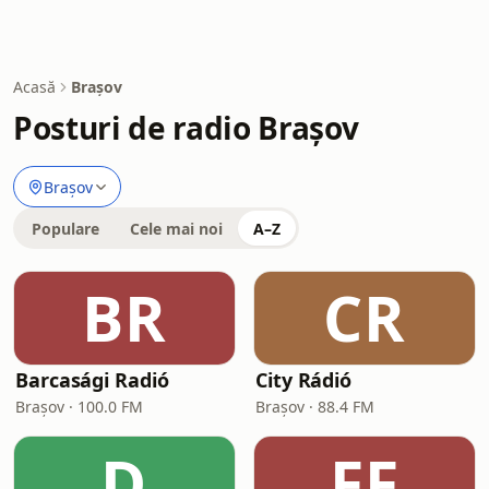
Acasă
Brașov
Posturi de radio Brașov
Brașov
Populare
Cele mai noi
A–Z
BR
CR
Barcasági Radió
City Rádió
Brașov · 100.0 FM
Brașov · 88.4 FM
D
FF