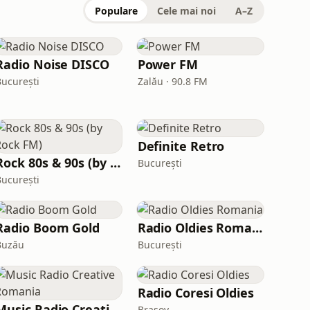
Populare
Cele mai noi
A–Z
Radio Noise DISCO
Power FM
București
Zalău · 90.8 FM
Definite Retro
Rock 80s & 90s (by Rock FM)
București
București
Radio Boom Gold
Radio Oldies Romania
Buzău
București
Radio Coresi Oldies
Music Radio Creative Romania
Brașov