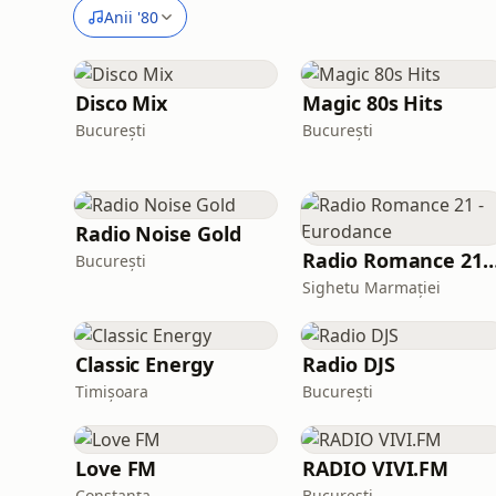
Anii '80
Disco Mix
Magic 80s Hits
București
București
Radio Noise Gold
Radio Romance 21 - Eur
București
Sighetu Marmației
Classic Energy
Radio DJS
Timișoara
București
Love FM
RADIO VIVI.FM
Constanța
București