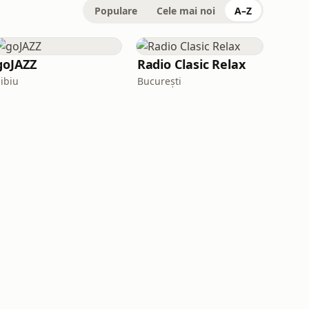
Populare
Cele mai noi
A–Z
goJAZZ
Radio Clasic Relax
Sibiu
București