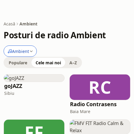
Acasă
Ambient
Posturi de radio Ambient
Ambient
Populare
Cele mai noi
A–Z
RC
goJAZZ
Sibiu
Radio Contrasens
Baia Mare
FF