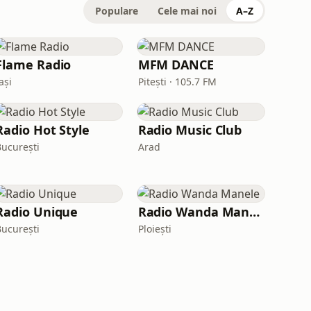
Populare
Cele mai noi
A–Z
Flame Radio
MFM DANCE
ași
Pitești · 105.7 FM
Radio Hot Style
Radio Music Club
București
Arad
Radio Unique
Radio Wanda Manele
București
Ploiești