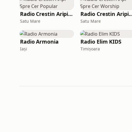
Radio Crestin Aripi Spre Cer Popular
Radio Crestin Aripi Spre Ce
Satu Mare
Satu Mare
Radio Armonia
Radio Elim KIDS
Iași
Timișoara