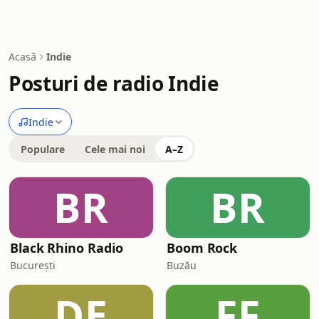
Acasă
Indie
Posturi de radio Indie
Indie
Populare
Cele mai noi
A–Z
BR
BR
Black Rhino Radio
Boom Rock
București
Buzău
DE
FF