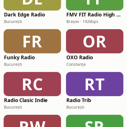
Dark Edge Radio
FMV FIT Radio High Energy
București
Brașov · 192kbps
FR
OR
Funky Radio
OXO Radio
București
Constanța
RC
RT
Radio Clasic Indie
Radio Trib
București
București
RW
SR