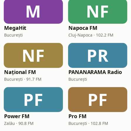
M
NF
MegaHit
Napoca FM
București
Cluj-Napoca · 102.2 FM
NF
PR
Național FM
PANANARAMA Radio
București · 91.7 FM
București
PF
PF
Power FM
Pro FM
Zalău · 90.8 FM
București · 102.8 FM