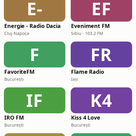
E-
EF
Energie - Radio Dacia
Eveniment FM
Cluj-Napoca
Sibiu · 103.2 FM
F
FR
FavoriteFM
Flame Radio
București
Iași
IF
K4
IRO FM
Kiss 4 Love
București
București