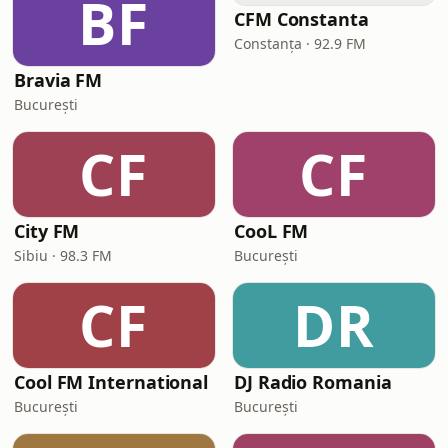
BF
CFM Constanta
Constanța · 92.9 FM
Bravia FM
București
CF
CF
City FM
CooL FM
Sibiu · 98.3 FM
București
CF
DR
Cool FM International
DJ Radio Romania
București
București