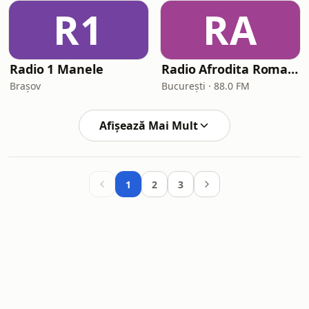
R1
RA
Radio 1 Manele
Radio Afrodita Romania
Brașov
București · 88.0 FM
Afișează Mai Mult
1
2
3