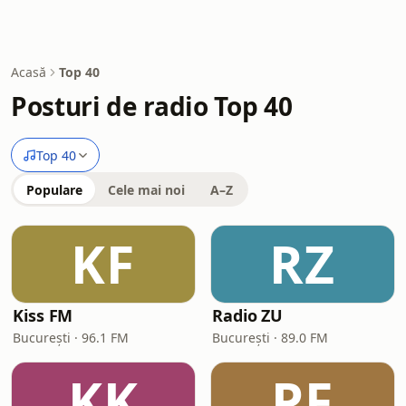
Acasă
Top 40
Posturi de radio Top 40
Top 40
Populare
Cele mai noi
A–Z
KF
RZ
Kiss FM
Radio ZU
București · 96.1 FM
București · 89.0 FM
KK
PF