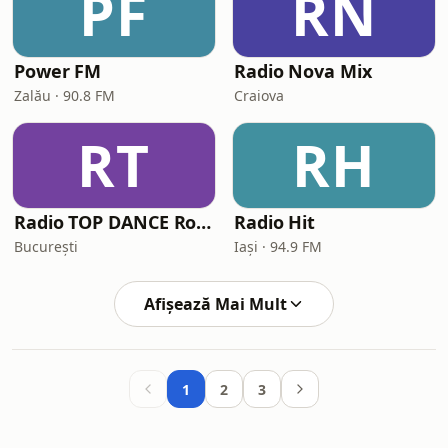
PF
RN
Power FM
Radio Nova Mix
Zalău · 90.8 FM
Craiova
RT
RH
Radio TOP DANCE Romania
Radio Hit
București
Iași · 94.9 FM
Afișează Mai Mult
1
2
3