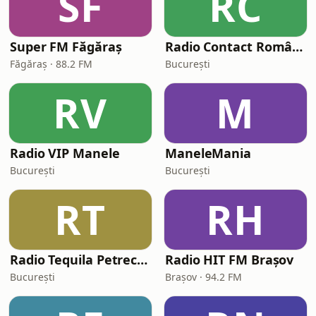
SF
RC
Super FM Făgăraș
Radio Contact România
Făgăraș · 88.2 FM
București
RV
M
Radio VIP Manele
ManeleMania
București
București
RT
RH
Radio Tequila Petrecere
Radio HIT FM Brașov
București
Brașov · 94.2 FM