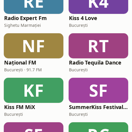
RE
K4
Radio Expert Fm
Kiss 4 Love
Sighetu Marmației
București
NF
RT
Național FM
Radio Tequila Dance
București · 91.7 FM
București
KF
SF
Kiss FM MiX
SummerKiss Festival Radio
București
București