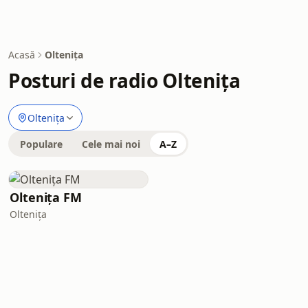
Acasă
Oltenița
Posturi de radio Oltenița
Oltenița
Populare
Cele mai noi
A–Z
Oltenița FM
Oltenița