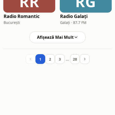
RR
RG
Radio Romantic
Radio Galați
București
Galați · 87.7 FM
Afișează Mai Mult
…
1
2
3
28