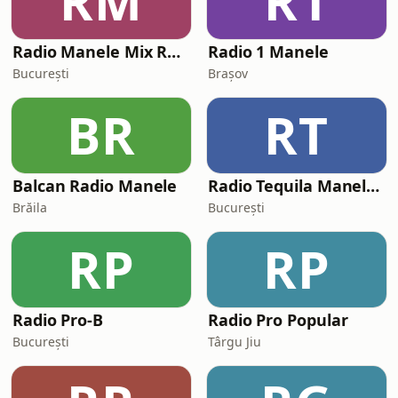
RM
R1
Radio Manele Mix Romania
Radio 1 Manele
București
Brașov
BR
RT
Balcan Radio Manele
Radio Tequila Manele Romania
Brăila
București
RP
RP
Radio Pro-B
Radio Pro Popular
București
Târgu Jiu