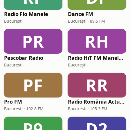
Radio Flo Manele
Dance FM
București
București · 89.5 FM
PR
RH
Pescobar Radio
Radio HiT FM Manele Romania
București
București
PF
RR
Pro FM
Radio România Actualități
București · 102.8 FM
București · 105.3 FM
P9
D2