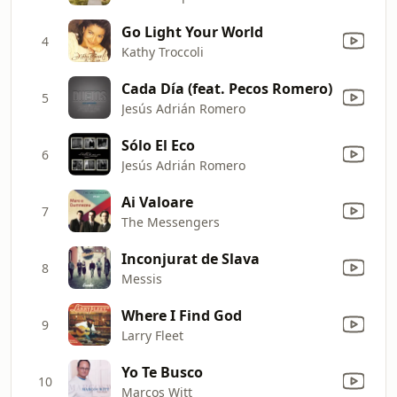
Go Light Your World
4
Kathy Troccoli
Cada Día (feat. Pecos Romero)
5
Jesús Adrián Romero
Sólo El Eco
6
Jesús Adrián Romero
Ai Valoare
7
The Messengers
Inconjurat de Slava
8
Messis
Where I Find God
9
Larry Fleet
Yo Te Busco
10
Marcos Witt