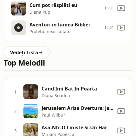
Cum pot răsplăti eu
15:31
Diana Pup
Aventuri in lumea Bibliei
15:01
Profetul neascultator
Vedeți Lista
Top Melodii
Cand Imi Bat In Poarta
1
Diana Scridon
Jerusalem Arise Overture: Jerusalem Arise and Shalom Jerusalem (Split Trax)
2
Paul Wilbur
Asa-Ntr-O Liniste Si-Un Har
3
Miriam Popescu