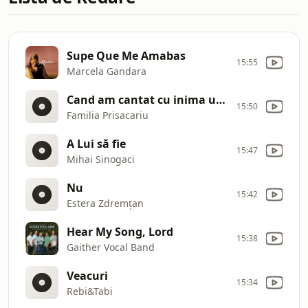
Supe Que Me Amabas
15:55
Marcela Gandara
Cand am cantat cu inima usoara
15:50
Familia Prisacariu
A Lui să fie
15:47
Mihai Sinogaci
Nu
15:42
Estera Zdremțan
Hear My Song, Lord
15:38
Gaither Vocal Band
Veacuri
15:34
Rebi&Tabi