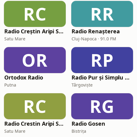
RC
RR
Radio Creștin Aripi Spre Cer
Radio Renașterea
Satu Mare
Cluj-Napoca · 91.0 FM
OR
RP
Ortodox Radio
Radio Pur și Simplu Creștin
Putna
Târgoviște
RC
RG
Radio Crestin Aripi Spre Cer Predici
Radio Gosen
Satu Mare
Bistrița