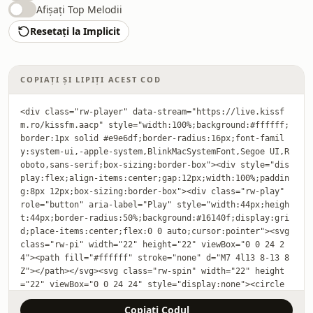
Afișați Top Melodii
Resetați la Implicit
COPIAȚI ȘI LIPIȚI ACEST COD
<div class="rw-player" data-stream="https://live.kissf
m.ro/kissfm.aacp" style="width:100%;background:#ffffff;
border:1px solid #e9e6df;border-radius:16px;font-famil
y:system-ui,-apple-system,BlinkMacSystemFont,Segoe UI,R
oboto,sans-serif;box-sizing:border-box"><div style="dis
play:flex;align-items:center;gap:12px;width:100%;paddin
g:8px 12px;box-sizing:border-box"><div class="rw-play" 
role="button" aria-label="Play" style="width:44px;heigh
t:44px;border-radius:50%;background:#16140f;display:gri
d;place-items:center;flex:0 0 auto;cursor:pointer"><svg 
class="rw-pi" width="22" height="22" viewBox="0 0 24 2
4"><path fill="#ffffff" stroke="none" d="M7 4l13 8-13 8
Z"></path></svg><svg class="rw-spin" width="22" height
="22" viewBox="0 0 24 24" style="display:none"><circle 
cx="12" cy="12" r="9" fill="none" stroke="#ffffff" stro
Copiați Codul
ke-width="2.5" stroke-linecap="round" stroke-dasharray