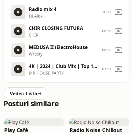
Radio mix 4
10:12
DJ Alex
CHIR CLOSING FUTURA
08:39
CHIR
MEDUSA II (ElectroHouse
08:12
Wresty
4K | 2024 | Club Mix | Top 100 | *NEW: MK & Dom Dolla x Peggy Gou | J. Worra | Nic Fanciulli
07:21
MR HOUSE PARTY
Vedeți Lista
Posturi similare
Play Café
Radio Noise Chillout