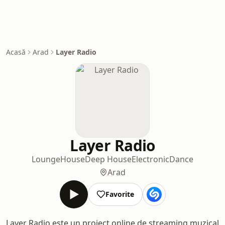
Acasă
Arad
Layer Radio
Layer Radio
Lounge
House
Deep House
Electronic
Dance
Arad
Favorite
Layer Radio este un proiect online de streaming muzical