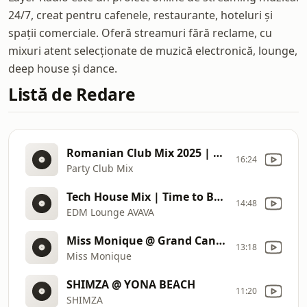
24/7, creat pentru cafenele, restaurante, hoteluri și
spații comerciale. Oferă streamuri fără reclame, cu
mixuri atent selecționate de muzică electronică, lounge,
deep house și dance.
Listă de Redare
Romanian Club Mix 2025 | Best Romanian Songs 2025
16:24
Party Club Mix
Tech House Mix | Time to Be Protected | Tech House Playlist
14:48
EDM Lounge AVAVA
Miss Monique @ Grand Canyon (Arizona, USA) [Melodic Techno/ Progressive House DJ Mix]
13:18
Miss Monique
SHIMZA @ YONA BEACH
11:20
SHIMZA