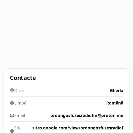
Contacte
Oraș
Gherla
Limbă
Română
Email
ordongosfuzesradiofm@proton.me
Site
sites.google.com/view/ordongosfuzesradiof