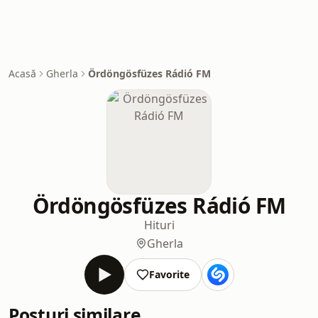
Acasă
Gherla
Ördöngösfüzes Rádió FM
Ördöngösfüzes Rádió FM
Hituri
Gherla
Favorite
Posturi similare