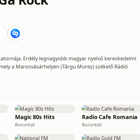
atornája. Erdély legnagyobb magyar nyelvű kereskedelmi
amely a Marosvásárhelyen (Târgu Mureș) székelő Rádió
Magic 80s Hits
Radio Cafe Romania
București
București