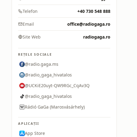
Telefon
+40 730 548 888
Email
office@radiogaga.ro
Site Web
radiogaga.ro
REȚELE SOCIALE
@radio.gaga.ms
@radio_gaga_hivatalos
@UCKiE20uyt-QW9RGc_CqAv3Q
@radio_gaga_hivatalos
Rádió GaGa (Marosvásárhely)
APLICAȚII
App Store