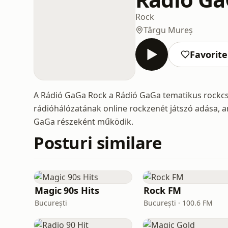
Rock
Târgu Mureș
Favorite
A Rádió GaGa Rock a Rádió GaGa tematikus rockcs
rádióhálózatának online rockzenét játszó adása, 
GaGa részeként működik.
Posturi similare
Magic 90s Hits
Rock FM
București
București · 100.6 FM