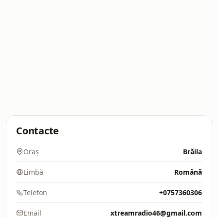
Contacte
Oraș
Brăila
Limbă
Română
Telefon
+0757360306
Email
xtreamradio46@gmail.com