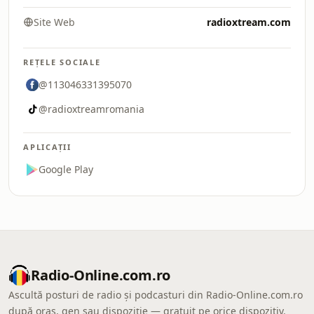
Site Web
radioxtream.com
REȚELE SOCIALE
@113046331395070
@radioxtreamromania
APLICAȚII
Google Play
Radio-Online.com.ro
Ascultă posturi de radio și podcasturi din Radio-Online.com.ro
după oraș, gen sau dispoziție — gratuit pe orice dispozitiv.