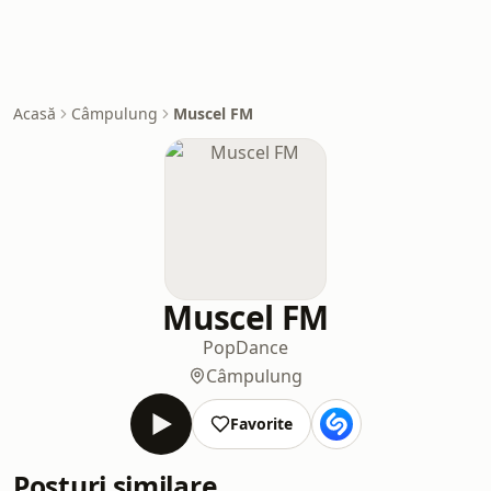
Acasă
Câmpulung
Muscel FM
Muscel FM
Pop
Dance
Câmpulung
Favorite
Posturi similare