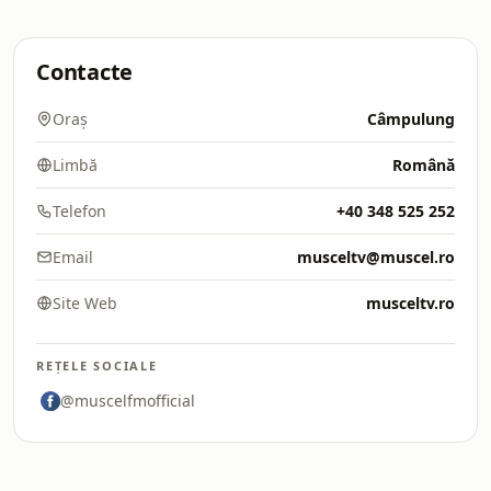
Contacte
Oraș
Câmpulung
Limbă
Română
Telefon
+40 348 525 252
Email
musceltv@muscel.ro
Site Web
musceltv.ro
REȚELE SOCIALE
@muscelfmofficial