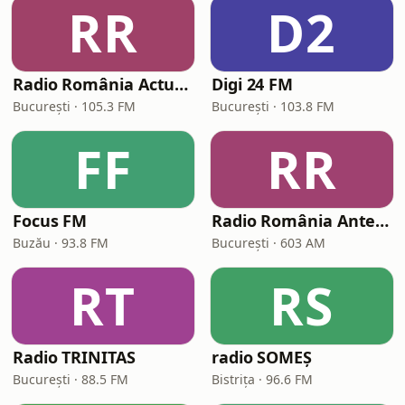
RR
D2
Radio România Actualități
Digi 24 FM
București · 105.3 FM
București · 103.8 FM
FF
RR
Focus FM
Radio România Antena Satelor
Buzău · 93.8 FM
București · 603 AM
RT
RS
Radio TRINITAS
radio SOMEȘ
București · 88.5 FM
Bistrița · 96.6 FM