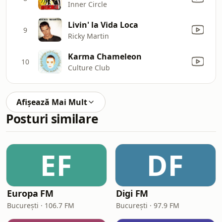
Inner Circle
Livin' la Vida Loca
9
Ricky Martin
Karma Chameleon
10
Culture Club
Afișează Mai Mult
Posturi similare
EF
DF
Europa FM
Digi FM
București · 106.7 FM
București · 97.9 FM