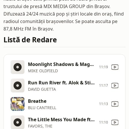
trustului de presă MIX MEDIA GROUP din Brașov.
Difuzează 24/24 muzică pop și știri locale din oraș, fiind
radioul comunității brașovenilor. Se poate asculta pe
87,8 MHz FM în Brașov.
Listă de Redare
Moonlight Shadows & Maggie Reilly
11:19
MIKE OLDFIELD
Run Run River ft. Alok & Stick Figure
11:17
DAVID GUETTA
Breathe
11:13
BLU CANTRELL
The Little Mess You Made ft. Finneas & Ashe
11:10
FAVORS, THE