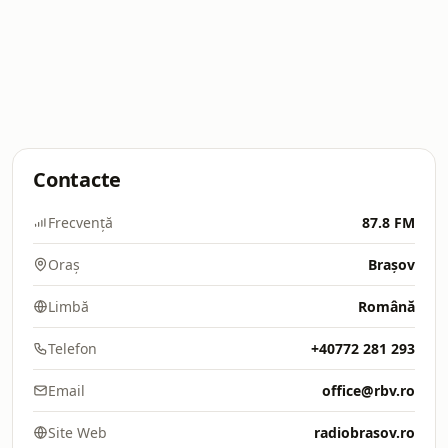
Contacte
Frecvență
87.8 FM
Oraș
Brașov
Limbă
Română
Telefon
+40772 281 293
Email
office@rbv.ro
Site Web
radiobrasov.ro