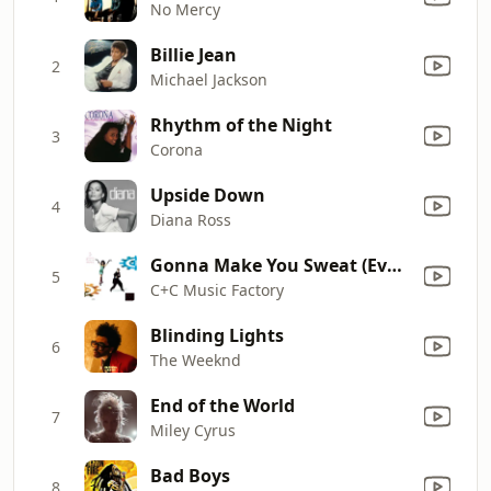
No Mercy
Billie Jean
2
Michael Jackson
Rhythm of the Night
3
Corona
Upside Down
4
Diana Ross
Gonna Make You Sweat (Everybody Dance Now) [feat. Freedom Williams]
5
C+C Music Factory
Blinding Lights
6
The Weeknd
End of the World
7
Miley Cyrus
Bad Boys
8