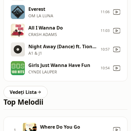
Everest
11:06
OM LA LUNA
All I Wanna Do
11:03
CRASH ADAMS
Night Away (Dance) ft. Tion Wayne
10:57
A1 & J1
Girls Just Wanna Have Fun
10:54
CYNDI LAUPER
Vedeți Lista
Top Melodii
Where Do You Go
1