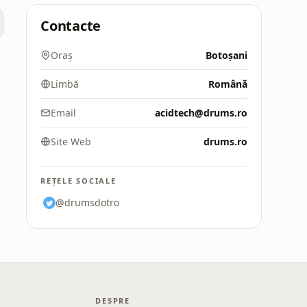
Contacte
Oraș
Botoșani
Limbă
Română
Email
acidtech@drums.ro
Site Web
drums.ro
REȚELE SOCIALE
@drumsdotro
DESPRE