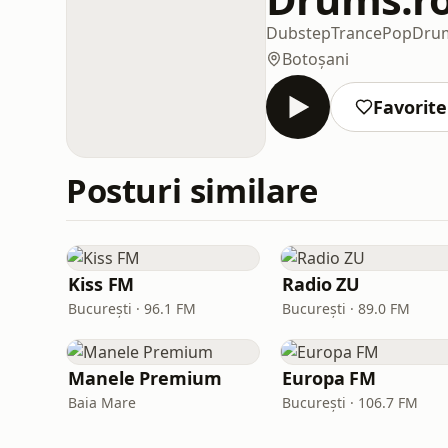
Dubstep
Trance
Pop
Drum
Botoșani
Favorite
Posturi similare
Kiss FM
Radio ZU
București · 96.1 FM
București · 89.0 FM
Manele Premium
Europa FM
Baia Mare
București · 106.7 FM