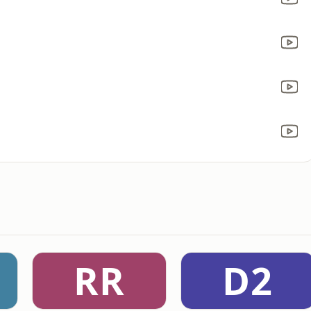
RR
D2