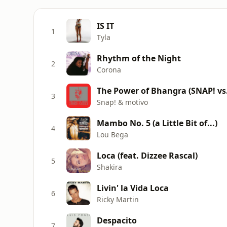
IS IT
1
Tyla
Rhythm of the Night
2
Corona
The Power of Bhangra (SNAP! vs
3
Snap! & motivo
Mambo No. 5 (a Little Bit of...)
4
Lou Bega
Loca (feat. Dizzee Rascal)
5
Shakira
Livin' la Vida Loca
6
Ricky Martin
Despacito
7