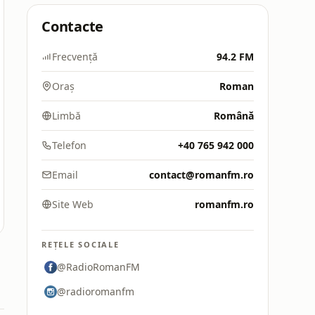
Contacte
Frecvență
94.2 FM
Oraș
Roman
Limbă
Română
Telefon
+40 765 942 000
Email
contact@romanfm.ro
Site Web
romanfm.ro
REȚELE SOCIALE
@RadioRomanFM
@radioromanfm