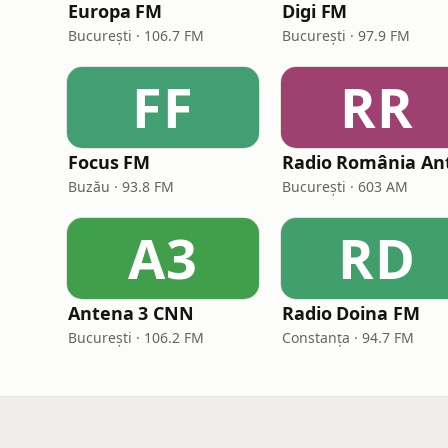
Europa FM
Digi FM
București · 106.7 FM
București · 97.9 FM
FF
RR
Focus FM
Buzău · 93.8 FM
București · 603 AM
A3
RD
Antena 3 CNN
Radio Doina FM
București · 106.2 FM
Constanța · 94.7 FM