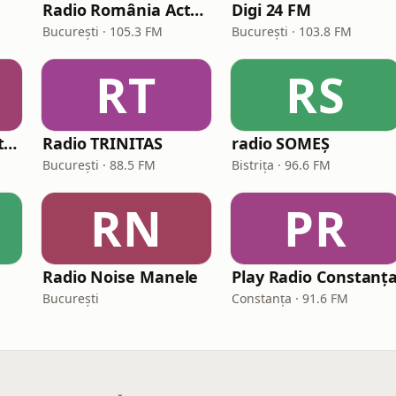
Radio România Actualități
Digi 24 FM
București · 105.3 FM
București · 103.8 FM
RT
RS
Radio România Antena Satelor
Radio TRINITAS
radio SOMEȘ
București · 88.5 FM
Bistrița · 96.6 FM
RN
PR
Radio Noise Manele
Play Radio Constanț
București
Constanța · 91.6 FM