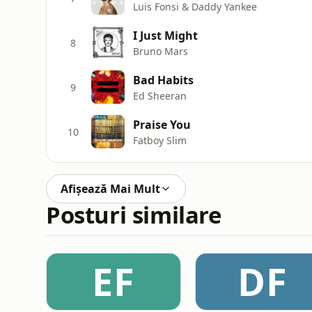
Luis Fonsi & Daddy Yankee
I Just Might
8
Bruno Mars
Bad Habits
9
Ed Sheeran
Praise You
10
Fatboy Slim
Afișează Mai Mult
Posturi similare
EF
DF