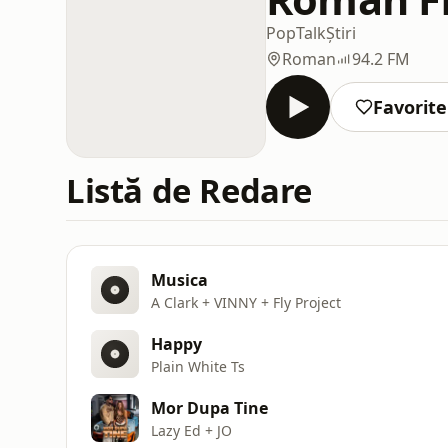
Pop
Talk
Știri
Roman
94.2 FM
Favorite
Listă de Redare
Musica
A Clark + VINNY + Fly Project
Happy
Plain White Ts
Mor Dupa Tine
Lazy Ed + JO