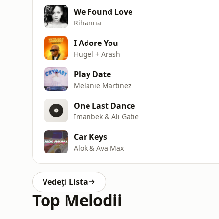
We Found Love
Rihanna
I Adore You
Hugel + Arash
Play Date
Melanie Martinez
One Last Dance
Imanbek & Ali Gatie
Car Keys
Alok & Ava Max
Vedeți Lista
Top Melodii