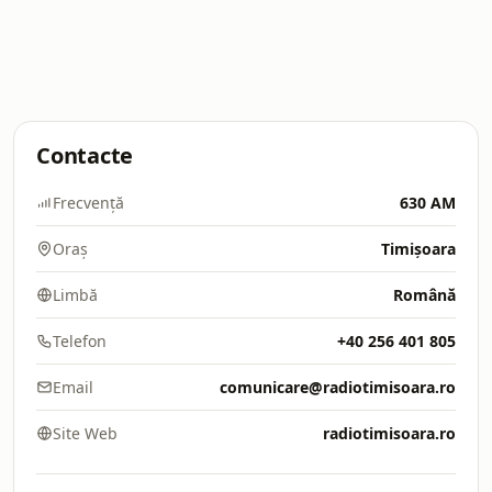
Contacte
Frecvență
630 AM
Oraș
Timișoara
Limbă
Română
Telefon
+40 256 401 805
Email
comunicare@radiotimisoara.ro
Site Web
radiotimisoara.ro