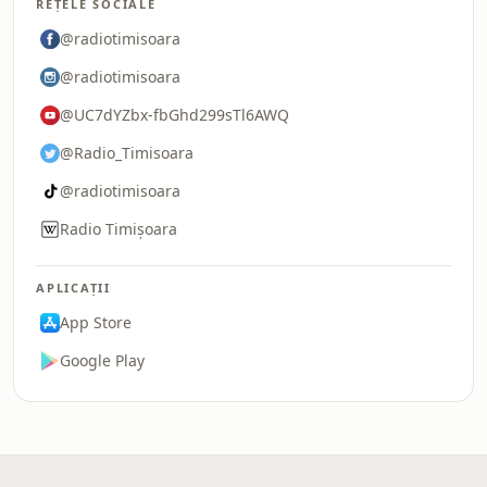
REȚELE SOCIALE
@radiotimisoara
@radiotimisoara
@UC7dYZbx-fbGhd299sTl6AWQ
@Radio_Timisoara
@radiotimisoara
Radio Timișoara
APLICAȚII
App Store
Google Play