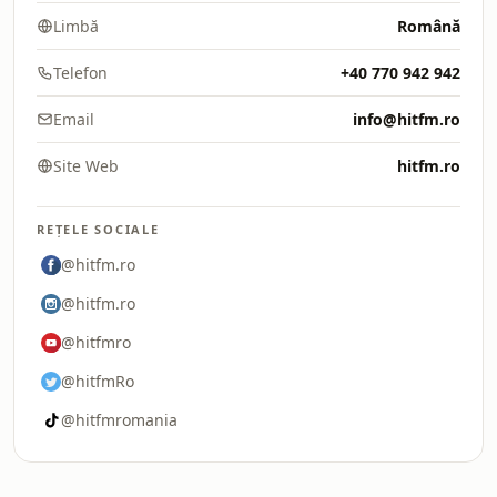
Limbă
Română
Telefon
+40 770 942 942
Email
info@hitfm.ro
Site Web
hitfm.ro
REȚELE SOCIALE
@hitfm.ro
@hitfm.ro
@hitfmro
@hitfmRo
@hitfmromania