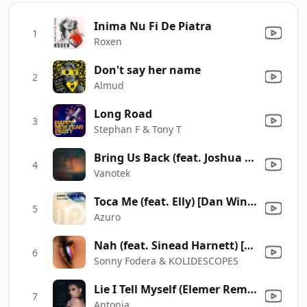
Inima Nu Fi De Piatra
1
Roxen
Don't say her name
2
Almud
Long Road
3
Stephan F & Tony T
Bring Us Back (feat. Joshua Ziggy) [Arty Violin Remix]
4
Vanotek
Toca Me (feat. Elly) [Dan Winter Radio Edit]
5
Azuro
Nah (feat. Sinead Harnett) [KREAM Remix]
6
Sonny Fodera & KOLIDESCOPES
Lie I Tell Myself (Elemer Remix)
7
Antonia