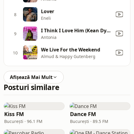
Lover
8
Eneli
I Think I Love Him (Kean Dysso Remix)
9
Antonia
We Live For the Weekend
10
Almud & Happy Gutenberg
Afișează Mai Mult
Posturi similare
Kiss FM
Dance FM
București · 96.1 FM
București · 89.5 FM