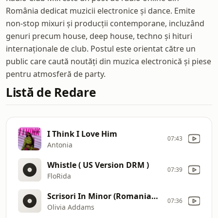
România dedicat muzicii electronice și dance. Emite
non-stop mixuri și producții contemporane, incluzând
genuri precum house, deep house, techno și hituri
internaționale de club. Postul este orientat către un
public care caută noutăți din muzica electronică și piese
pentru atmosferă de party.
Listă de Redare
I Think I Love Him
07:43
Antonia
Whistle ( US Version DRM )
07:39
FloRida
Scrisori In Minor (Romanian House Mafia Remix)
07:36
Olivia Addams