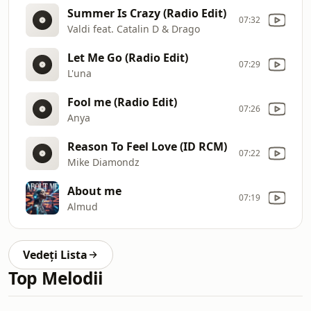
Summer Is Crazy (Radio Edit)
07:32
Valdi feat. Catalin D & Drago
Let Me Go (Radio Edit)
07:29
L'una
Fool me (Radio Edit)
07:26
Anya
Reason To Feel Love (ID RCM)
07:22
Mike Diamondz
About me
07:19
Almud
Vedeți Lista
Top Melodii