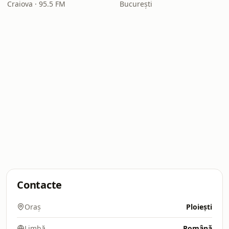
Craiova · 95.5 FM
București
Contacte
Oraș
Ploiești
Limbă
Română