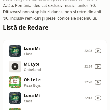
Zalău, România, dedicat exclusiv muzicii anilor '90.
Difuzează non-stop hituri dance, pop și retro din anii
'90, inclusiv remixuri și piese iconice ale deceniului.
Listă de Redare
Luna Mi
22:28
Class
MC Lyte
22:24
Onbekend
Oh Le Le
22:20
Pizza Boys
Luna Mi
22:13
Class