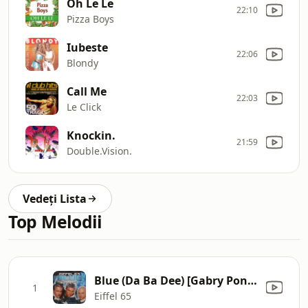
Oh Le Le
22:10
Pizza Boys
Iubeste
22:06
Blondy
Call Me
22:03
Le Click
Knockin.
21:59
Double.Vision.
Vedeți Lista
Top Melodii
Blue (Da Ba Dee) [Gabry Ponte Ice Pop Mix]
1
Eiffel 65