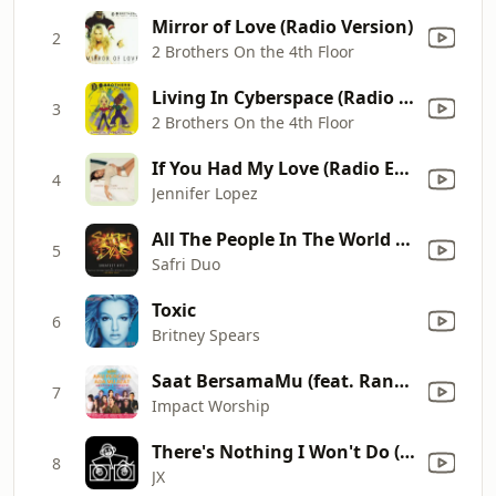
Mirror of Love (Radio Version)
2
2 Brothers On the 4th Floor
Living In Cyberspace (Radio Version)
3
2 Brothers On the 4th Floor
If You Had My Love (Radio Edit)
4
Jennifer Lopez
All The People In The World (feat. Clark Anderson)
5
Safri Duo
Toxic
6
Britney Spears
Saat BersamaMu (feat. Rando Sembiring & Kamasean)
7
Impact Worship
There's Nothing I Won't Do (Red Jerry & JX Dub)
8
JX