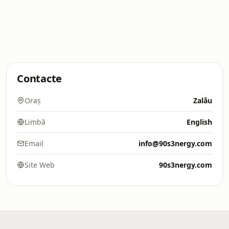
Contacte
Oraș
Zalău
Limbă
English
Email
info@90s3nergy.com
Site Web
90s3nergy.com