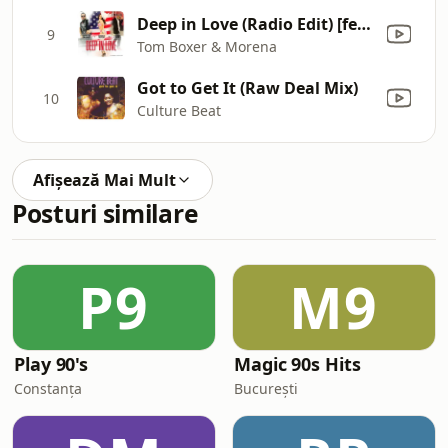
Deep in Love (Radio Edit) [feat. J.Warner]
9
Tom Boxer & Morena
Got to Get It (Raw Deal Mix)
10
Culture Beat
Afișează Mai Mult
Posturi similare
P9
M9
Play 90's
Magic 90s Hits
Constanța
București