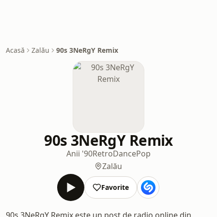
Acasă
Zalău
90s 3NeRgY Remix
90s 3NeRgY Remix
Anii '90
Retro
Dance
Pop
Zalău
Favorite
90s 3NeRgY Remix este un post de radio online din