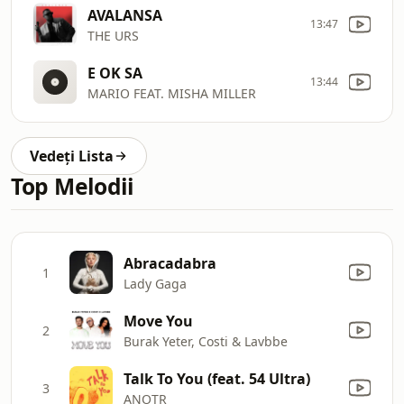
AVALANSA
13:47
THE URS
E OK SA
13:44
MARIO FEAT. MISHA MILLER
Vedeți Lista
Top Melodii
Abracadabra
1
Lady Gaga
Move You
2
Burak Yeter, Costi & Lavbbe
Talk To You (feat. 54 Ultra)
3
ANOTR