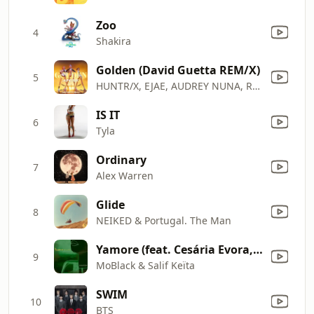
Zoo
4
Shakira
Golden (David Guetta REM/X)
5
HUNTR/X, EJAE, AUDREY NUNA, REI AMI, KPop Demon Hunters Cast & David Guetta
IS IT
6
Tyla
Ordinary
7
Alex Warren
Glide
8
NEIKED & Portugal. The Man
Yamore (feat. Cesária Evora, Benja (NL) & Franc Fala) [Edit Version]
9
MoBlack & Salif Keïta
SWIM
10
BTS