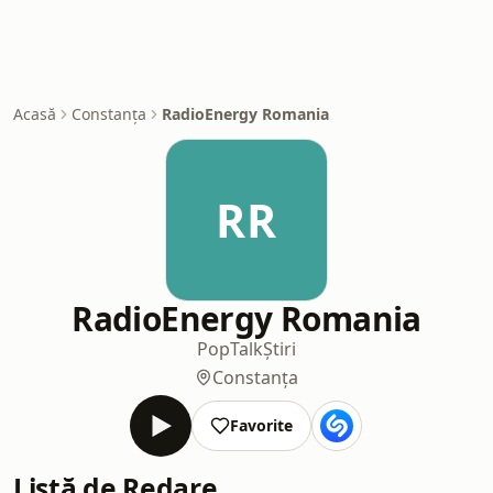
Acasă
Constanța
RadioEnergy Romania
RR
RadioEnergy Romania
Pop
Talk
Știri
Constanța
Favorite
Listă de Redare