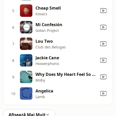
Cheap Smell
5
Kovacs
Mi Confesión
6
Gotan Project
Lou Two
7
Club des Belugas
Jackie Cane
8
Hooverphonic
Why Does My Heart Feel So Bad?
9
Moby
Angelica
10
Lamb
Afișează Mai Mult