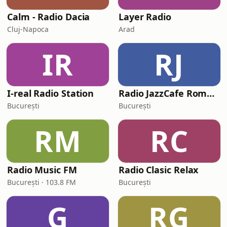
Calm - Radio Dacia
Layer Radio
Cluj-Napoca
Arad
IR
RJ
I-real Radio Station
Radio JazzCafe Romania
București
București
RM
RC
Radio Music FM
Radio Clasic Relax
București · 103.8 FM
București
G
RG