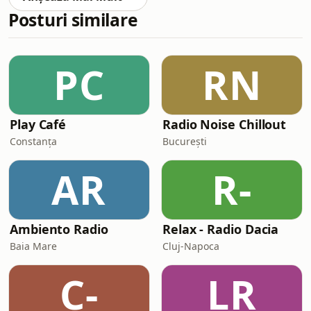
Posturi similare
PC
RN
Play Café
Radio Noise Chillout
Constanța
București
AR
R-
Ambiento Radio
Relax - Radio Dacia
Baia Mare
Cluj-Napoca
C-
LR