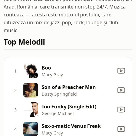
Arad, România, care transmite non-stop 24/7. Muzica
contează — acesta este motto-ul postului, care
difuzează un mix de jazz, pop, rock, lounge și club
music.
Top Melodii
Boo
1
Macy Gray
Son of a Preacher Man
2
Dusty Springfield
Too Funky (Single Edit)
3
George Michael
Sex-o-matic Venus Freak
4
Macy Gray