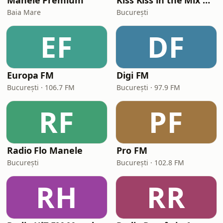
Manele Premium
Kiss Kiss in the Mix Radio
Baia Mare
București
EF
DF
Europa FM
Digi FM
București · 106.7 FM
București · 97.9 FM
RF
PF
Radio Flo Manele
Pro FM
București
București · 102.8 FM
RH
RR