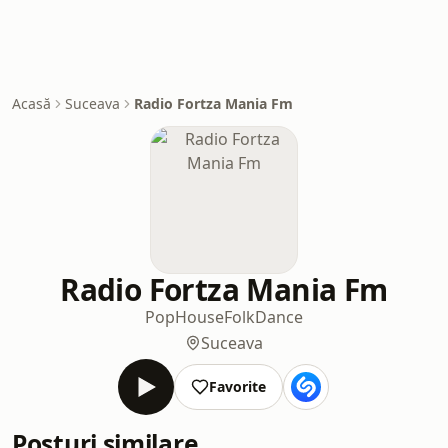
Acasă
Suceava
Radio Fortza Mania Fm
Radio Fortza Mania Fm
Pop
House
Folk
Dance
Suceava
Favorite
Posturi similare