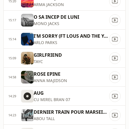
15:20
ARMA JACKSON
O SA INCEP DE LUNI
15:17
MONO JACKS
I'M SORRY (FT LOUS AND THE YAKUZA)
15:14
ARLO PARKS
GIRLFRIEND
15:09
TAYC
ROSE EPINE
14:58
ANNA MAJIDSON
AUG
14:29
CU MIREL BRAN 07
DERNIER TRAIN POUR MARSEILLE
14:23
ABOU TALL