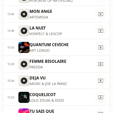
ROA (RISE OF ARTIFICIAL)
MON ANGE
15:42
ARTEMISIA
LA NUIT
15:38
VONFELT & LESCOP
QUANTUM CEVICHE
15:32
ART LONGO
FEMME BISOLAIRE
15:29
FREDDA
DEJA VU
15:26
ARON! & JOE LA PANIC
COQUELICOT
15:23
LOLO ZOUAI & DISIZ
TU SAIS QUE