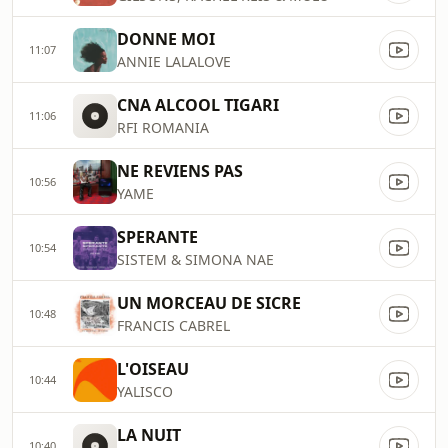
DONNE MOI
11:07
ANNIE LALALOVE
CNA ALCOOL TIGARI
11:06
RFI ROMANIA
NE REVIENS PAS
10:56
YAME
SPERANTE
10:54
SISTEM & SIMONA NAE
UN MORCEAU DE SICRE
10:48
FRANCIS CABREL
L'OISEAU
10:44
YALISCO
LA NUIT
10:40