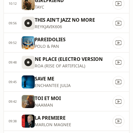
GIRLFRIEND
10:12
TAYC
THIS AIN'T JAZZ NO MORE
09:56
REYKJAVIK606
PAREIDOLIES
09:52
POLO & PAN
NE PLACE (ELECTRO VERSION
09:48
ROA (RISE OF ARTIFICIAL)
SAVE ME
09:45
ENCHANTEE JULIA
TOI ET MOI
09:42
NAAMAN
LA PREMIERE
09:38
MARLON MAGNEE