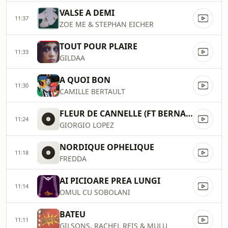
VALSE A DEMI
11:37
ZOE ME & STEPHAN EICHER
TOUT POUR PLAIRE
11:33
GILDAA
A QUOI BON
11:30
CAMILLE BERTAULT
FLEUR DE CANNELLE (FT BERNARDINO FEMMINIELLI)
11:24
GIORGIO LOPEZ
NORDIQUE OPHELIQUE
11:18
FREDDA
AI PICIOARE PREA LUNGI
11:14
OMUL CU SOBOLANI
BATEU
11:11
GILSONS, RACHEL REIS & MULU