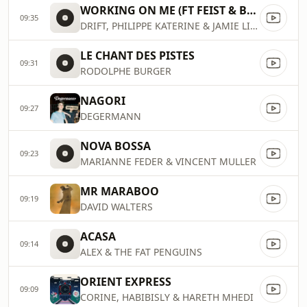
WORKING ON ME (FT FEIST & BENNY SINGS)
09:35
DRIFT, PHILIPPE KATERINE & JAMIE LIDELL
LE CHANT DES PISTES
09:31
RODOLPHE BURGER
NAGORI
09:27
DEGERMANN
NOVA BOSSA
09:23
MARIANNE FEDER & VINCENT MULLER
MR MARABOO
09:19
DAVID WALTERS
ACASA
09:14
ALEX & THE FAT PENGUINS
ORIENT EXPRESS
09:09
CORINE, HABIBISLY & HARETH MHEDI