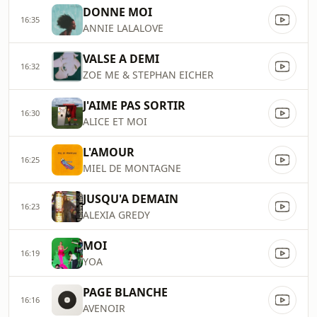
DONNE MOI
16:35
ANNIE LALALOVE
VALSE A DEMI
16:32
ZOE ME & STEPHAN EICHER
J'AIME PAS SORTIR
16:30
ALICE ET MOI
L'AMOUR
16:25
MIEL DE MONTAGNE
JUSQU'A DEMAIN
16:23
ALEXIA GREDY
MOI
16:19
YOA
PAGE BLANCHE
16:16
AVENOIR