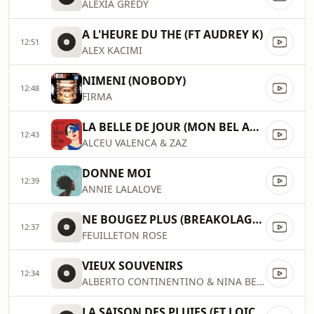
ALEXIA GREDY
A L'HEURE DU THE (FT AUDREY K)
12:51
ALEX KACIMI
NIMENI (NOBODY)
12:48
FIRMA
LA BELLE DE JOUR (MON BEL AMOUREUX)
12:43
ALCEU VALENCA & ZAZ
DONNE MOI
12:39
ANNIE LALALOVE
NE BOUGEZ PLUS (BREAKOLAGE REMIX)
12:37
FEUILLETON ROSE
VIEUX SOUVENIRS
12:34
ALBERTO CONTINENTINO & NINA BECKER
LA SAISON DES PLUIES (FT LOIC FLEURY)