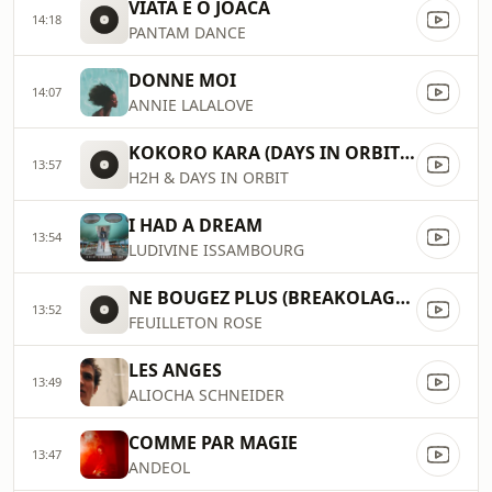
VIATA E O JOACA
14:18
PANTAM DANCE
DONNE MOI
14:07
ANNIE LALALOVE
KOKORO KARA (DAYS IN ORBIT REMIX)
13:57
H2H & DAYS IN ORBIT
I HAD A DREAM
13:54
LUDIVINE ISSAMBOURG
NE BOUGEZ PLUS (BREAKOLAGE REMIX)
13:52
FEUILLETON ROSE
LES ANGES
13:49
ALIOCHA SCHNEIDER
COMME PAR MAGIE
13:47
ANDEOL