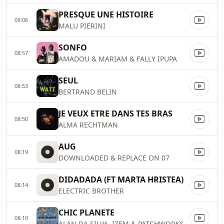
PRESQUE UNE HISTOIRE
09:06
MALU PIERINI
SONFO
08:57
AMADOU & MARIAM & FALLY IPUPA
SEUL
08:53
BERTRAND BELIN
JE VEUX ETRE DANS TES BRAS
08:50
ALMA RECHTMAN
AUG
08:19
DOWNLOADED & REPLACE ON 07
DIDADADA (FT MARTA HRISTEA)
08:14
ELECTRIC BROTHER
CHIC PLANETE
08:10
ALAN DA SILVA, IZEM & PATCHWORKS