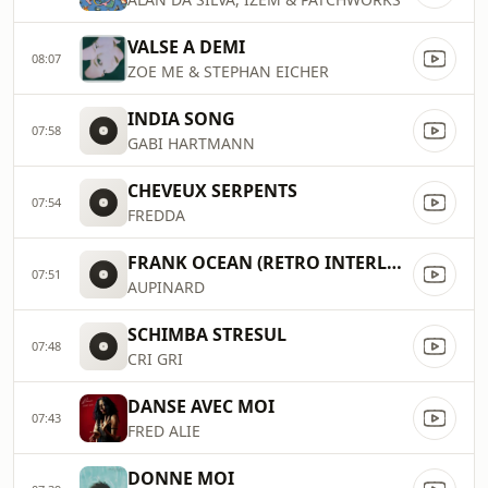
VALSE A DEMI
08:07
ZOE ME & STEPHAN EICHER
INDIA SONG
07:58
GABI HARTMANN
CHEVEUX SERPENTS
07:54
FREDDA
FRANK OCEAN (RETRO INTERLUDE)
07:51
AUPINARD
SCHIMBA STRESUL
07:48
CRI GRI
DANSE AVEC MOI
07:43
FRED ALIE
DONNE MOI