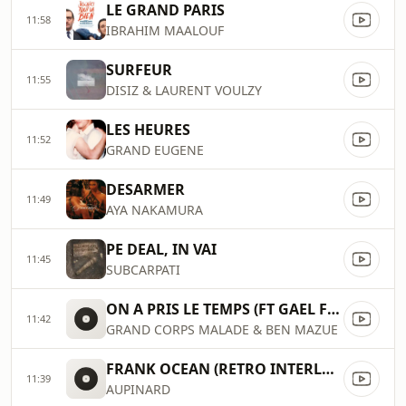
LE GRAND PARIS
11:58
IBRAHIM MAALOUF
SURFEUR
11:55
DISIZ & LAURENT VOULZY
LES HEURES
11:52
GRAND EUGENE
DESARMER
11:49
AYA NAKAMURA
PE DEAL, IN VAI
11:45
SUBCARPATI
ON A PRIS LE TEMPS (FT GAEL FAYE)
11:42
GRAND CORPS MALADE & BEN MAZUE
FRANK OCEAN (RETRO INTERLUDE)
11:39
AUPINARD