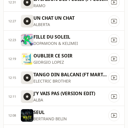
12:31
RAMO
UN CHAT UN CHAT
12:27
ALBERTA
FILLE DU SOLEIL
12:23
DOPAMOON & KELIMEI
OUBLIER CE SOIR
12:19
GIORGIO LOPEZ
TANGO DIN BALCANI (FT MARTA HRISTEA)
12:15
ELECTRIC BROTHER
J'Y VAIS PAS (VERSION EDIT)
12:11
ALBA
SEUL
12:08
BERTRAND BELIN