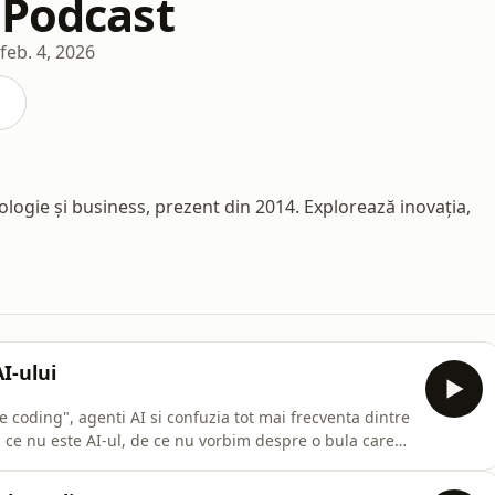
 Podcast
feb. 4, 2026
ogie și business, prezent din 2014. Explorează inovația,
AI-ului
 coding", agenti AI si confuzia tot mai frecventa dintre
si ce nu este AI-ul, de ce nu vorbim despre o bula care
tial in validarea si controlul sistemelor inteligente.
Un episod calm, ferm si fara hype, despre realitatea AI-ului in productie. Resurse