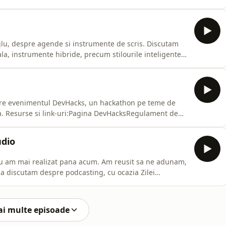
ir eco-friendly solutions, the LiceSonic project, and
iring entrepreneurs. Resurse si link-uri:Yousef Yousef on LinkedInLG Sonic Officia
lu, despre agende si instrumente de scris. Discutam
eala, instrumente hibride, precum stilourile inteligente
an, agendele si caietele. Spre final aducem vorba
despre copertile si sistemele de jurnal ale Midori, acum Traveler's Company. Resurse si link-u
spre evenimentul DevHacks, un hackathon pe teme de
t de
udio
nu am mai realizat pana acum. Am reusit sa ne adunam,
a discutam despre podcasting, cu ocazia Zilei
aFlorin Rosoga PodcastAdrian BoiogluReteaua
ai multe episoade