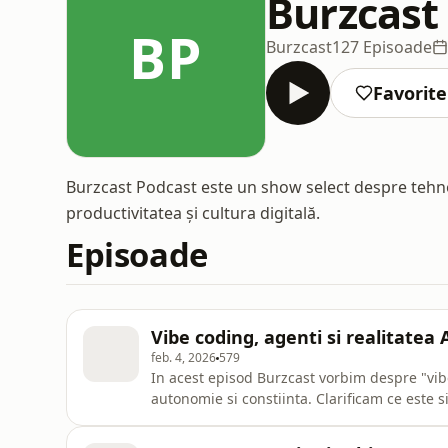
Burzcast
BP
Burzcast
127 Episoade
Favorite
Burzcast Podcast este un show select despre tehnol
productivitatea și cultura digitală.
Episoade
Vibe coding, agenti si realitatea 
feb. 4, 2026
579
In acest episod Burzcast vorbim despre "vibe
autonomie si constiinta. Clarificam ce este 
va disparea si de ce rolul omului ramane esen