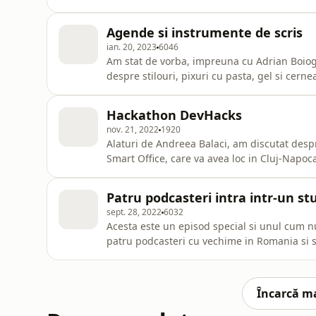
Please tune in to discover the benefits of the
advice for asp
Agende si instrumente de scris
ian. 20, 2023
6046
Am stat de vorba, impreuna cu Adrian Boiog
despre stilouri, pixuri cu pasta, gel si cern
Livescribe si despre noua obsesie a lui Adri
Hackathon DevHacks
nov. 21, 2022
1920
Alaturi de Andreea Balaci, am discutat de
Smart Office, care va avea loc in Cluj-Napoca. Resurse si link-uri:Pagina DevHacksRegulamen
participareInregistreaza-te la eveniment
Patru podcasteri intra intr-un st
sept. 28, 2022
6032
Acesta este un episod special si unul cum 
patru podcasteri cu vechime in Romania si s
Internationale a Podcastului. Resurse si link-uri:Madalina VasiuMadalina Vasiu pe
LinkedInThinking Made VisibleFlorin Rosog
CityPodcastPodcast-ul micON, cu
Încarcă m