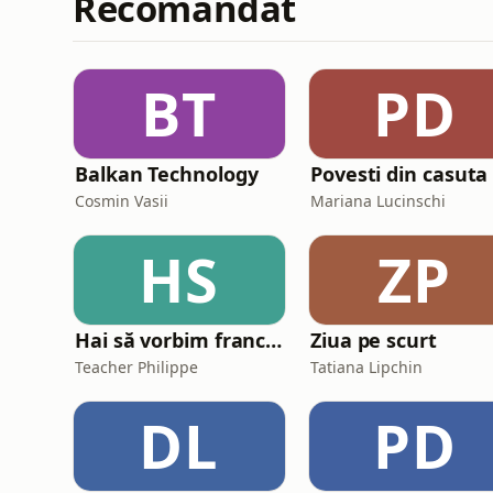
Recomandat
BT
PD
Balkan Technology
Cosmin Vasii
Mariana Lucinschi
HS
ZP
Hai să vorbim franceză împreună (Parlons français ensemble)
Ziua pe scurt
Teacher Philippe
Tatiana Lipchin
DL
PD