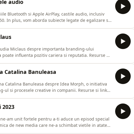
ele audio
e Bluetooth si Apple AirPlay, castile audio, inclusiv
0. In plus, vom aborda subiecte legate de egalizare si
lui. Ramai cu noi pentru o discutie interesanta despre
cum se poate altera sau distorsiona sunetul in moduri subtile. Resurse si link-uri:Apple
claus
laudia Miclaus despre importanta branding-ului
e influenta pozitiv cariera si reputatia. Resurse si
ship Claudia MiclausWork with ClaudiaPersonal
dInBrand Capital AdvisorsClaudia Miclaus pe
na Catalina Banuleasa
ina Catalina Banuleasa despre Idea Morph, o initiativa
rocesele creative in companii. Resurse si link-
Catalina Banuleasa pe LinkedInCartea How Innovation
i 2023
, ne-am unit fortele pentru a-ti aduce un episod special
ica de new media care ne-a schimbat vietile in atatea
Adrian Boioglu, amandoi realizatori ai podcastului