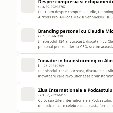
Despre compresia si echipament
sept. 30, 2024
3767
Discutam despre compresia audio, tehnologiil
AirPods Pro, AirPods Max si Sennheiser HD65
variabilele care pot afecta calitatea sunetu
Branding personal cu Claudia Mi
iul. 18, 2024
3430
In episodul 124 al Burzcast, discutam cu C
personal pentru lideri si CEO, si cum aceasta poat
link-uri:Website-ul Claudia MiclausScholar
Branding WorkbookClaudia Miclaus pe Linke
Inovatie in brainstorming cu Ali
Instagram
ian. 26, 2024
2509
In episodul 123 al Burzcast, discutam cu Al
inovatoare care revolutioneaza brainstorming-ul si p
uri:Idea MorphIncearca gratuit Idea Morph
WorksPodcastul Founders
Ziua Internationala a Podcastulu
sept. 30, 2023
4416
Cu ocazia Zilei Internationale a Podcastului
de podcast care celebreaza aceasta forma un
moduri. In episodul de astazi, impreuna cu 