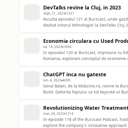
micON, ne deschidem inimile si mintile pent
DevTalks revine la Cluj, in 2023
podcastin
sept. 21, 2023
1321
Asculta episodul 121 al Burzcast, unde gazda
dezbat viitorul tehnologiei la DevTalks Cluj
de bilete gratuite pentru acest eveniment premi
link-uri:Site-ul oficial DevTalks ClujCataly
Economia circulara cu Used Prod
iul. 14, 2023
1694
In episodul 120 al Burzcast, impreuna cu Ed
Romania, exploram conceptul de economie c
ofera o gama variata de produse recirculate, 
la un viitor mai sustenabil si la o economie 
ChatGPT inca nu gateste
iun. 4, 2023
4699
Ionut Balan, de la Mobzine.ro, revine la Bur
Build. Datorita faptului ca tot keynote-ul Bui
inteligenta artificiala. Resurse si link-uri:Ionut Balan pe LinkedInMobzine.roIonut Balan pe
TwitterScott and Mark Learn to Code
Revolutionizing Water Treatmen
mar. 24, 2023
1214
In episode 118 of the Burzcast Podcast, host
explore the company's innovative approach 