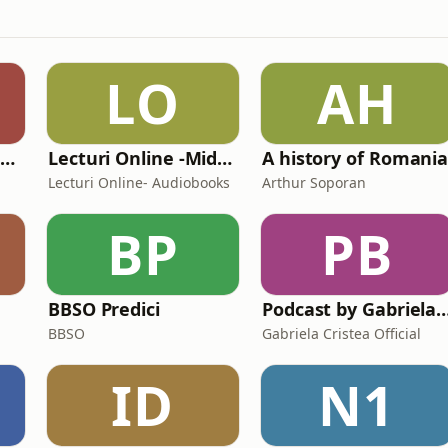
LO
AH
Povesti din casuta bunicilor
Lecturi Online -Midnight Library- Audiobooks
A history of Romani
Lecturi Online- Audiobooks
Arthur Soporan
BP
PB
BBSO Predici
Podcast by Gabriela C
BBSO
Gabriela Cristea Official
ID
N1