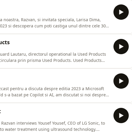
ru a discuta despre calatoria noastra in lumea
 noastra, Razvan, si invitata speciala, Larisa Dima,
 2023 si descopera cum poti castiga unul dintre cele 30
um, din data de 27 septembrie 2023! Resurse si
st SolutionsDevTalks Romanian pe FacebookDevTalks
ucts
uard Lautaru, directorul operational la Used Products
irculara prin prisma Used Products. Used Products
de la electrocasnice la jocuri sau jucarii, contribuind
mai echitabila. Procesul de vanzare si achizitie este tra
zcast pentru a discuta despre editia 2023 a Microsoft
ld s-a bazat pe Copilot si AI, am discutat si noi despre
t
 Razvan interviews Yousef Yousef, CEO of LG Sonic, to
to water treatment using ultrasound technology.