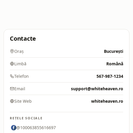
Contacte
Oraș
București
Limbă
Română
Telefon
567-987-1234
Email
support@whiteheaven.ro
Site Web
whiteheaven.ro
REȚELE SOCIALE
@100063855616697