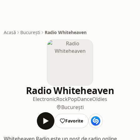
Acasă
București
Radio Whiteheaven
Radio Whiteheaven
Electronic
Rock
Pop
Dance
Oldies
București
Favorite
Whiteheaven Radio este un post de radio online