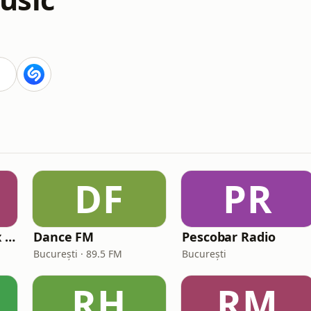
DF
PR
Kiss Kiss in the Mix Radio
Dance FM
Pescobar Radio
București · 89.5 FM
București
RH
RM