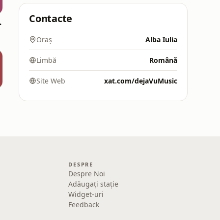
Contacte
omania
Oraș
Alba Iulia
Limbă
Română
Site Web
xat.com/dejaVuMusic
DESPRE
Despre Noi
Adăugați stație
Widget-uri
Feedback