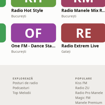
Radio Hot Style
Radio Manele Mix R
București
București
OF
RE
One FM - Dance Station
Radio Extrem Live
București
Galați
EXPLOREAZĂ
POPULARE
Posturi de radio
Kiss FM
Podcasturi
Radio ZU
Top Melodii
Radio Pro Manele
Magic FM
Manele Premium