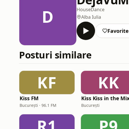
D
House
Dance
Alba Iulia
Favorite
Posturi similare
KF
KK
Kiss FM
București · 96.1 FM
București
R1
P9