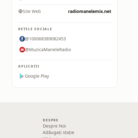
Site Web
radiomanelemix.net
REȚELE SOCIALE
@100068389082453
@MuzicaManeleRadio
APLICAȚII
Google Play
DESPRE
Despre Noi
Adăugați stație