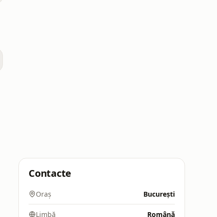
Contacte
Oraș
București
Limbă
Română