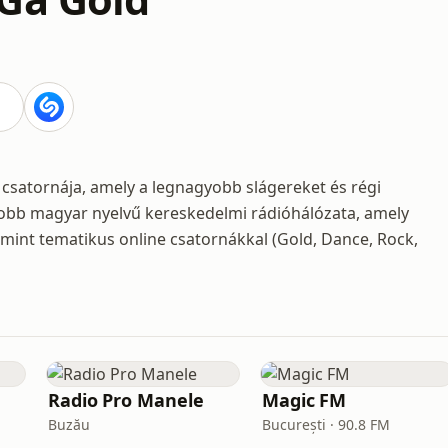
csatornája, amely a legnagyobb slágereket és régi
yobb magyar nyelvű kereskedelmi rádióhálózata, amely
int tematikus online csatornákkal (Gold, Dance, Rock,
Radio Pro Manele
Magic FM
Buzău
București · 90.8 FM