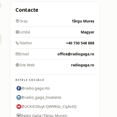
Contacte
Oraș
Târgu Mureș
Limbă
Magyar
Telefon
+40 730 548 888
Email
office@radiogaga.ro
Site Web
radiogaga.ro
REȚELE SOCIALE
@radio.gaga.ms
@radio_gaga_hivatalos
@UCKiE20uyt-QW9RGc_CqAv3Q
Radio GaGa (Târgu Mureș)