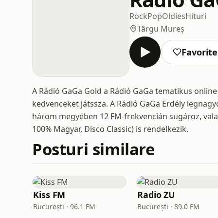
Rock
Pop
Oldies
Hituri
Târgu Mureș
Favorite
A Rádió GaGa Gold a Rádió GaGa tematikus online 
kedvenceket játssza. A Rádió GaGa Erdély legnag
három megyében 12 FM-frekvencián sugároz, valam
100% Magyar, Disco Classic) is rendelkezik.
Posturi similare
Kiss FM
Radio ZU
București · 96.1 FM
București · 89.0 FM