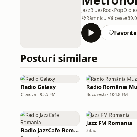
Jazz
Blues
Rock
Pop
Oldie
Râmnicu Vâlcea
89.
Favorite
Posturi similare
Radio Galaxy
Craiova · 95.5 FM
București · 104.8 FM
Jazz FM Romania
Radio JazzCafe Romania
Sibiu