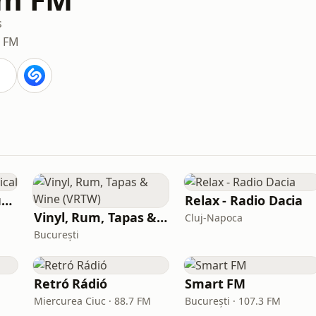
s
0 FM
Radio România Muzical
Relax - Radio Dacia
Vinyl, Rum, Tapas & Wine (VRTW)
Cluj-Napoca
București
Retró Rádió
Smart FM
Miercurea Ciuc · 88.7 FM
București · 107.3 FM