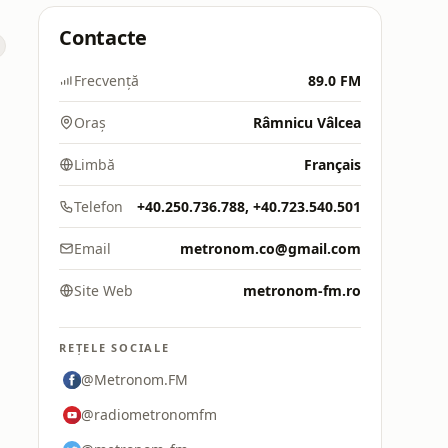
Contacte
Frecvență
89.0 FM
Oraș
Râmnicu Vâlcea
Limbă
Français
Telefon
+40.250.736.788, +40.723.540.501
Email
metronom.co@gmail.com
Site Web
metronom-fm.ro
REȚELE SOCIALE
@Metronom.FM
@radiometronomfm