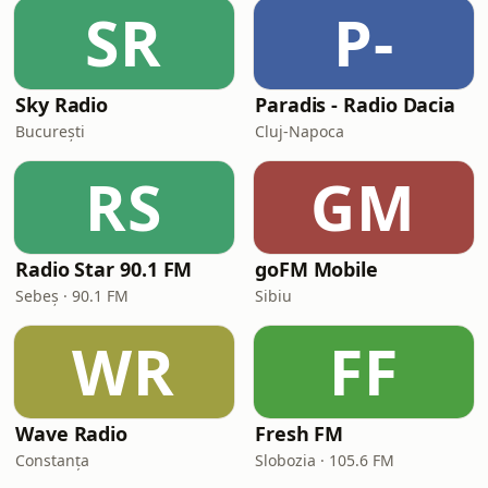
SR
P-
Sky Radio
Paradis - Radio Dacia
București
Cluj-Napoca
RS
GM
Radio Star 90.1 FM
goFM Mobile
Sebeș · 90.1 FM
Sibiu
WR
FF
Wave Radio
Fresh FM
Constanța
Slobozia · 105.6 FM