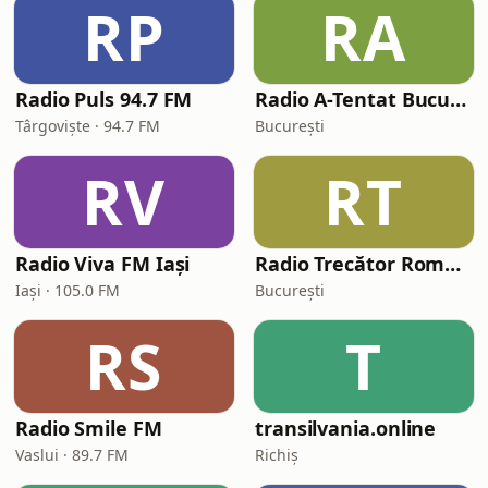
RP
RA
Radio Puls 94.7 FM
Radio A-Tentat Bucuresti
Târgoviște · 94.7 FM
București
RV
RT
Radio Viva FM Iași
Radio Trecător România
Iași · 105.0 FM
București
RS
T
Radio Smile FM
transilvania.online
Vaslui · 89.7 FM
Richiș