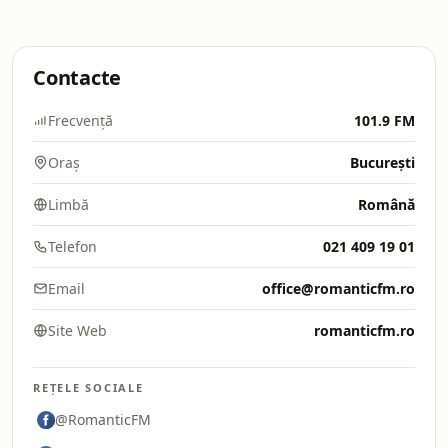
Contacte
Frecvență
101.9 FM
Oraș
București
Limbă
Română
Telefon
021 409 19 01
Email
office@romanticfm.ro
Site Web
romanticfm.ro
REȚELE SOCIALE
@RomanticFM