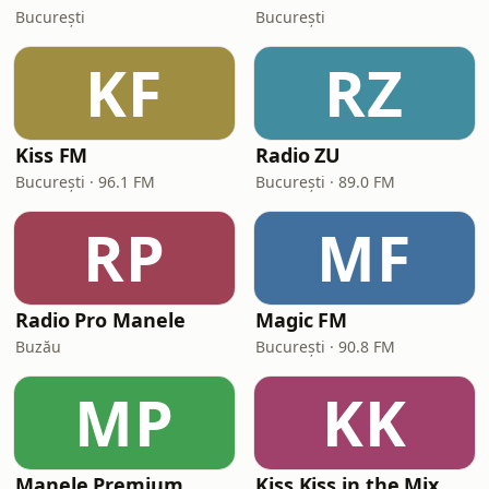
București
București
KF
RZ
Kiss FM
Radio ZU
București · 96.1 FM
București · 89.0 FM
RP
MF
Radio Pro Manele
Magic FM
Buzău
București · 90.8 FM
MP
KK
Manele Premium
Kiss Kiss in the Mix Radio