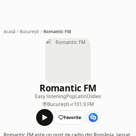
Acasă
București
Romantic FM
Romantic FM
Easy listening
Pop
Latin
Oldies
București
101.9 FM
Favorite
Romantic FM este un post de radio din România, lansat