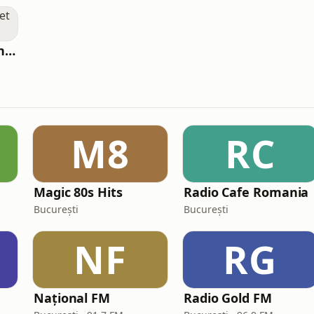
Radio GMusic - Planet Funk
M8
RC
Magic 80s Hits
Radio Cafe Romania
București
București
NF
RG
Național FM
Radio Gold FM