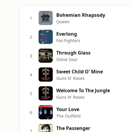
Bohemian Rhapsody
1
Queen
Everlong
2
Foo Fighters
Through Glass
3
Stone Sour
Sweet Child O' Mine
4
Guns N' Roses
Welcome To The Jungle
5
Guns N' Roses
Your Love
6
The Outfield
The Passenger
7