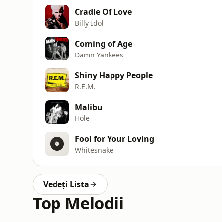
Cradle Of Love
Billy Idol
Coming of Age
Damn Yankees
Shiny Happy People
R.E.M.
Malibu
Hole
Fool for Your Loving
Whitesnake
Vedeți Lista
Top Melodii