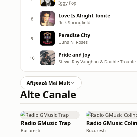
Iggy Pop
Love Is Alright Tonite
8
Rick Springfield
Paradise City
9
Guns N' Roses
Pride and Joy
10
Stevie Ray Vaughan & Double Trouble
Afișează Mai Mult
Alte Canale
Radio GMusic Trap
Radio GMusic Coli
București
București