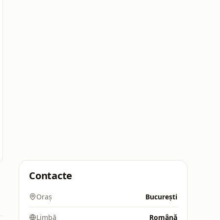
Contacte
Oraș
București
Limbă
Română