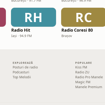
București · 91.7 FM
București · 96.9 FM
RH
RC
Radio Hit
Radio Coresi 80
Iași · 94.9 FM
Brașov
EXPLOREAZĂ
POPULARE
Posturi de radio
Kiss FM
Podcasturi
Radio ZU
Top Melodii
Radio Pro Manele
Magic FM
Manele Premium