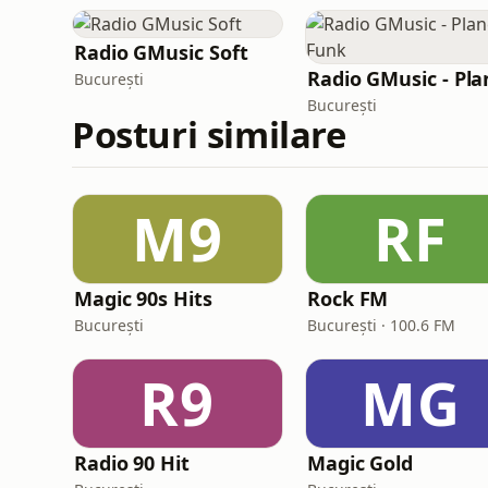
Radio GMusic Soft
București
București
Posturi similare
M9
RF
Magic 90s Hits
Rock FM
București
București · 100.6 FM
R9
MG
Radio 90 Hit
Magic Gold