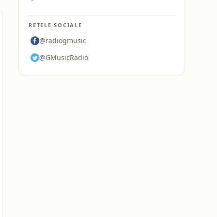
REȚELE SOCIALE
@radiogmusic
@GMusicRadio