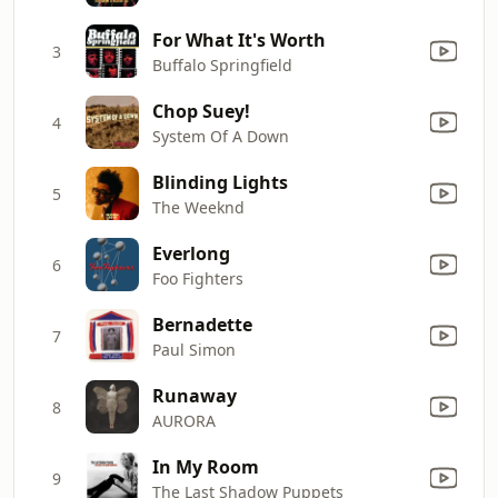
For What It's Worth
3
Buffalo Springfield
Chop Suey!
4
System Of A Down
Blinding Lights
5
The Weeknd
Everlong
6
Foo Fighters
Bernadette
7
Paul Simon
Runaway
8
AURORA
In My Room
9
The Last Shadow Puppets