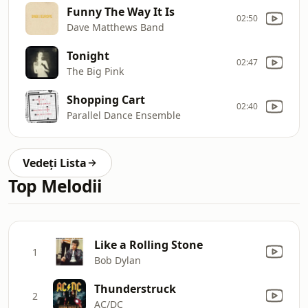
Funny The Way It Is
02:50
Dave Matthews Band
Tonight
02:47
The Big Pink
Shopping Cart
02:40
Parallel Dance Ensemble
Vedeți Lista
Top Melodii
Like a Rolling Stone
1
Bob Dylan
Thunderstruck
2
AC/DC