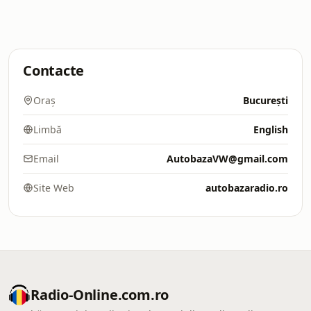
Contacte
Oraș
București
Limbă
English
Email
AutobazaVW@gmail.com
Site Web
autobazaradio.ro
Radio-Online.com.ro