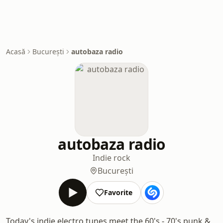
Acasă
București
autobaza radio
autobaza radio
Indie rock
București
Favorite
Today's indie electro tunes meet the 60's - 70's punk &