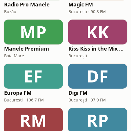
Radio Pro Manele
Magic FM
Buzău
București · 90.8 FM
MP
KK
Manele Premium
Kiss Kiss in the Mix Radio
Baia Mare
București
EF
DF
Europa FM
Digi FM
București · 106.7 FM
București · 97.9 FM
RM
RP