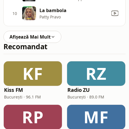
La bambola
10
Patty Pravo
Afișează Mai Mult
Recomandat
KF
RZ
Kiss FM
Radio ZU
București · 96.1 FM
București · 89.0 FM
RP
MF