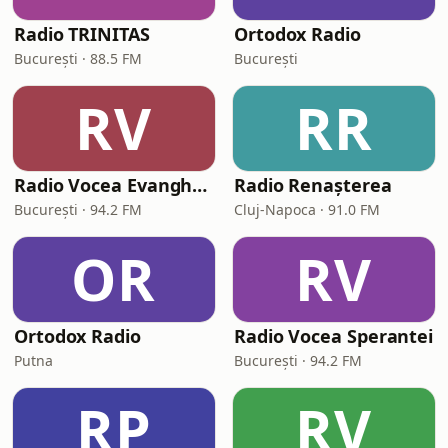
Radio TRINITAS
Ortodox Radio
București · 88.5 FM
București
RV
RR
Radio Vocea Evangheliei București (RVE București)
Radio Renașterea
București · 94.2 FM
Cluj-Napoca · 91.0 FM
OR
RV
Ortodox Radio
Radio Vocea Sperantei
Putna
București · 94.2 FM
RP
RV