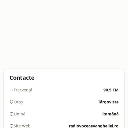
Contacte
Frecvență
90.5 FM
Oraș
Târgoviște
Limbă
Română
Site Web
radiovoceaevangheliei.ro