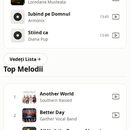
Loredana Musteata
Iubind pe Domnul
13:45
Armonix
Stiind ca
13:40
Diana Pup
Vedeți Lista
Top Melodii
Another World
1
Southern Raised
Better Day
2
Gaither Vocal Band