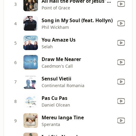
All Hail the Power of Jesus' Name
3
Point of Grace
Song in My Soul (feat. Hollyn)
4
Phil Wickham
You Amaze Us
5
Selah
Draw Me Nearer
6
Caedmon's Call
Sensul Vietii
7
Continental Romania
Pas Cu Pas
8
Daniel Olcean
Mereu langa Tine
9
Speranta