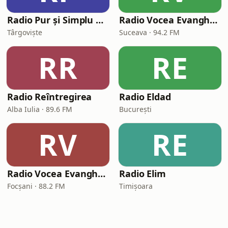
Radio Pur și Simplu Creștin
Radio Vocea Evangheliei Suceava
Târgoviște
Suceava · 94.2 FM
RR
RE
Radio Reîntregirea
Radio Eldad
Alba Iulia · 89.6 FM
București
RV
RE
Radio Vocea Evangheliei Soveja
Radio Elim
Focșani · 88.2 FM
Timișoara