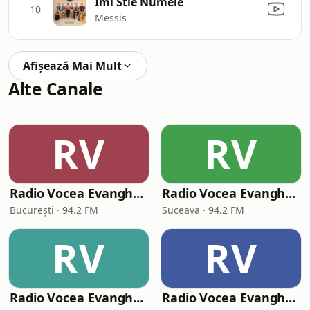
Imi Stie Numele
10
Messis
Afișează Mai Mult
Alte Canale
RV
RV
Radio Vocea Evangheliei București (RVE București)
Radio Vocea Evangheliei Suceava
București · 94.2 FM
Suceava · 94.2 FM
RV
RV
Radio Vocea Evangheliei Cluj
Radio Vocea Evangheliei Sibiu