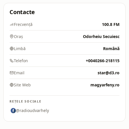
Contacte
Frecvență
100.8 FM
Oraș
Odorheiu Secuiesc
Limbă
Română
Telefon
+0040266-218115
Email
star@d3.ro
Site Web
magyarfeny.ro
REȚELE SOCIALE
@radioudvarhely