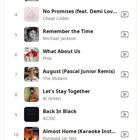
No Promises (feat. Demi Lovato) [Bassjackers Remix]
4
Cheat Codes
Remember the Time
5
Michael Jackson
What About Us
6
P!nk
August (Pascal Junior Remix)
7
The Motans
Let's Stay Together
8
Al Green
Back In Black
9
AC/DC
Almost Home (Karaoke Instrumental Version) [Originally performed by Mariah Carey]
10
Pumped Up Hits