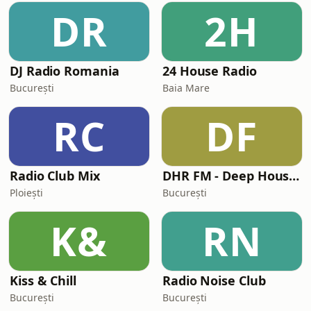
DR
2H
DJ Radio Romania
24 House Radio
București
Baia Mare
RC
DF
Radio Club Mix
DHR FM - Deep House Radio (www.dhr.fm)
Ploiești
București
K&
RN
Kiss & Chill
Radio Noise Club
București
București