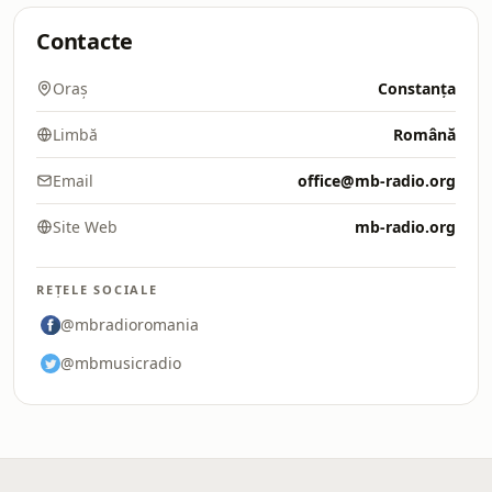
Contacte
Oraș
Constanța
Limbă
Română
Email
office@mb-radio.org
Site Web
mb-radio.org
REȚELE SOCIALE
@mbradioromania
@mbmusicradio