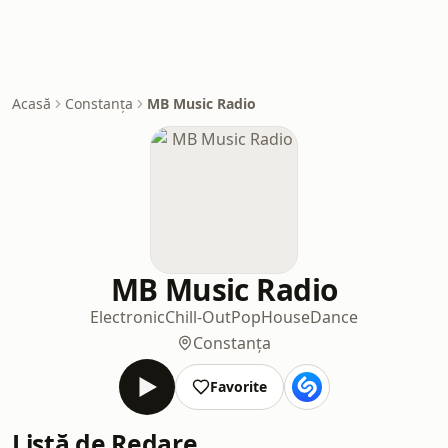
Acasă
Constanța
MB Music Radio
MB Music Radio
Electronic
Chill-Out
Pop
House
Dance
Constanța
Favorite
Listă de Redare