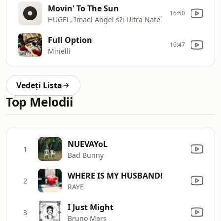
Movin' To The Sun
16:50
HUGEL, Imael Angel s?i Ultra Nate´
Full Option
16:47
Minelli
Vedeți Lista
Top Melodii
NUEVAYoL
1
Bad Bunny
WHERE IS MY HUSBAND!
2
RAYE
I Just Might
3
Bruno Mars