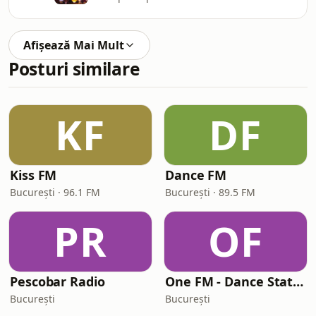
Afișează Mai Mult
Posturi similare
KF
DF
Kiss FM
Dance FM
București · 96.1 FM
București · 89.5 FM
PR
OF
Pescobar Radio
One FM - Dance Station
București
București