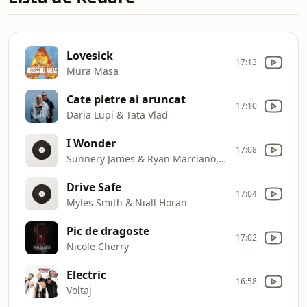
Lovesick
17:13
Mura Masa
Cate pietre ai aruncat
17:10
Daria Lupi & Tata Vlad
I Wonder
17:08
Sunnery James & Ryan Marciano, Carston s?i Mzansi Youth Choir
Drive Safe
17:04
Myles Smith & Niall Horan
Pic de dragoste
17:02
Nicole Cherry
Electric
16:58
Voltaj