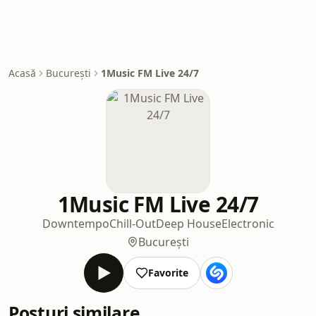
Acasă
București
1Music FM Live 24/7
1Music FM Live 24/7
Downtempo
Chill-Out
Deep House
Electronic
București
Favorite
Posturi similare