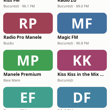
Kiss FM
Radio ZU
București · 96.1 FM
București · 89.0 FM
RP
MF
Radio Pro Manele
Magic FM
Buzău
București · 90.8 FM
MP
KK
Manele Premium
Kiss Kiss in the Mix Radio
Baia Mare
București
EF
DF