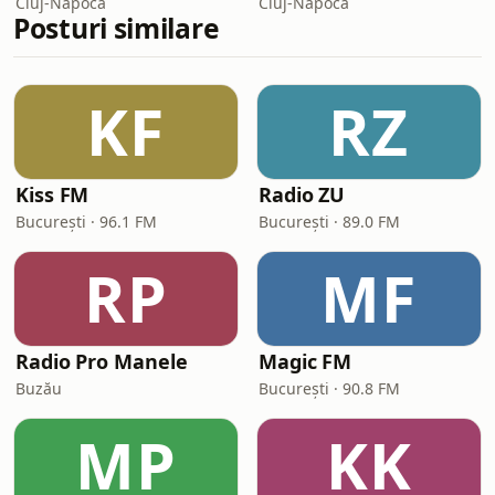
Cluj-Napoca
Cluj-Napoca
Posturi similare
KF
RZ
Kiss FM
Radio ZU
București · 96.1 FM
București · 89.0 FM
RP
MF
Radio Pro Manele
Magic FM
Buzău
București · 90.8 FM
MP
KK