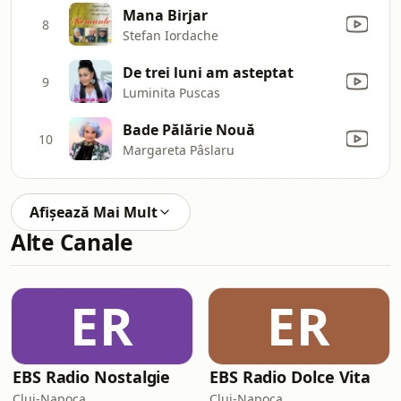
Mana Birjar
8
Stefan Iordache
De trei luni am asteptat
9
Luminita Puscas
Bade Pălărie Nouă
10
Margareta Pâslaru
Afișează Mai Mult
Alte Canale
ER
ER
EBS Radio Nostalgie
EBS Radio Dolce Vita
Cluj-Napoca
Cluj-Napoca