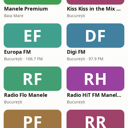
Manele Premium
Kiss Kiss in the Mix Radio
Baia Mare
București
EF
DF
Europa FM
Digi FM
București · 106.7 FM
București · 97.9 FM
RF
RH
Radio Flo Manele
Radio HiT FM Manele Romania
București
București
PF
RR