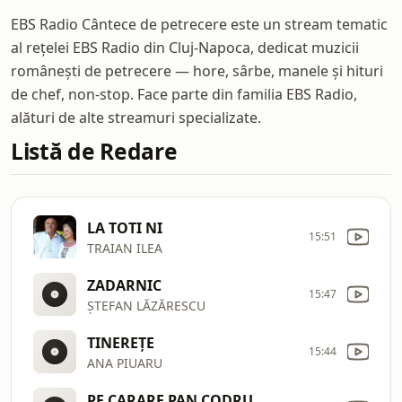
EBS Radio Cântece de petrecere este un stream tematic
al rețelei EBS Radio din Cluj-Napoca, dedicat muzicii
românești de petrecere — hore, sârbe, manele și hituri
de chef, non-stop. Face parte din familia EBS Radio,
alături de alte streamuri specializate.
Listă de Redare
LA TOTI NI
15:51
TRAIAN ILEA
ZADARNIC
15:47
ȘTEFAN LĂZĂRESCU
TINEREŢE
15:44
ANA PIUARU
PE CARARE PAN CODRU