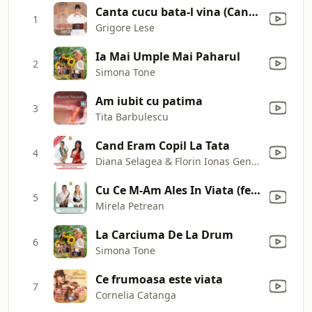
Canta cucu bata-l vina (Cantec despre Bucovina)
1
Grigore Lese
Ia Mai Umple Mai Paharul
2
Simona Tone
Am iubit cu patima
3
Tita Barbulescu
Cand Eram Copil La Tata
4
Diana Selagea & Florin Ionas Generalul
Cu Ce M-Am Ales In Viata (feat. Florin Ionas Generalul)
5
Mirela Petrean
La Carciuma De La Drum
6
Simona Tone
Ce frumoasa este viata
7
Cornelia Catanga