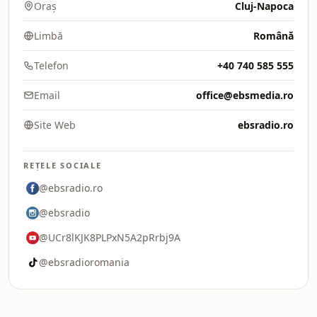
Oraș
Cluj-Napoca
Limbă
Română
Telefon
+40 740 585 555
Email
office@ebsmedia.ro
Site Web
ebsradio.ro
REȚELE SOCIALE
@ebsradio.ro
@ebsradio
@UCr8lKJK8PLPxN5A2pRrbj9A
@ebsradioromania