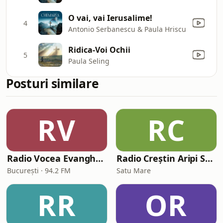
O vai, vai Ierusalime!
4
Antonio Serbanescu & Paula Hriscu
Ridica-Voi Ochii
5
Paula Seling
Posturi similare
RV
RC
Radio Vocea Evangheliei București (RVE București)
Radio Creștin Aripi Spre Cer
București · 94.2 FM
Satu Mare
RR
OR