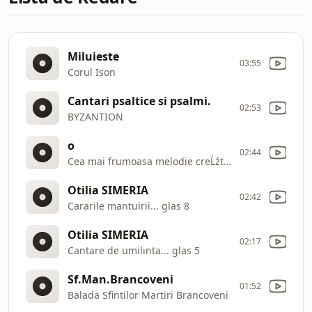
Miluieste
03:55
Corul Ison
Cantari psaltice si psalmi.
02:53
BYZANTION
o
02:44
Cea mai frumoasa melodie creĹźtina AscultaĹŁi
Otilia SIMERIA
02:42
Cararile mantuirii... glas 8
Otilia SIMERIA
02:17
Cantare de umilinta... glas 5
Sf.Man.Brancoveni
01:52
Balada Sfintilor Martiri Brancoveni