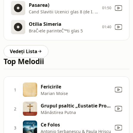
Pasarea)
01:50
Cand Slavitii Ucenici glas 8 (de I. Popescu
Otilia Simeria
01:40
BraČ›ele parinteČ™ti glas 5
Vedeți Lista
Top Melodii
Fericirile
1
Marian Moise
Grupul psaltic „Eustatie Protopsaltul” - Cântarea Sfintei Cruci, glas 3
2
Mănăstirea Putna
Ce Folos
3
Antonio Serbanescu & Paula Hriscu