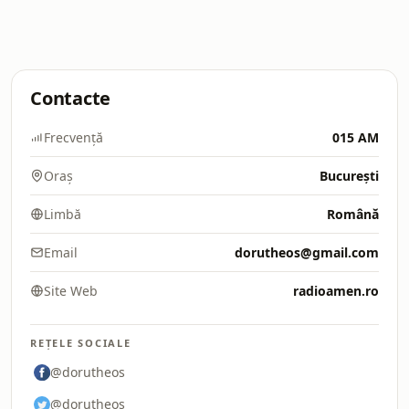
Contacte
Frecvență
015 AM
Oraș
București
Limbă
Română
Email
dorutheos@gmail.com
Site Web
radioamen.ro
REȚELE SOCIALE
@dorutheos
@dorutheos