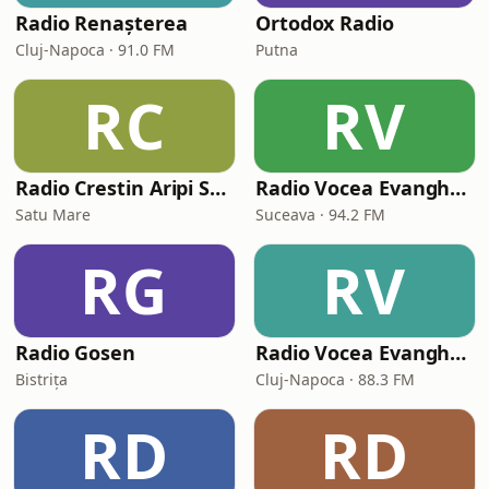
Radio Renașterea
Ortodox Radio
Cluj-Napoca · 91.0 FM
Putna
RC
RV
Radio Crestin Aripi Spre Cer Predici
Radio Vocea Evangheliei Suceava
Satu Mare
Suceava · 94.2 FM
RG
RV
Radio Gosen
Radio Vocea Evangheliei Cluj
Bistrița
Cluj-Napoca · 88.3 FM
RD
RD