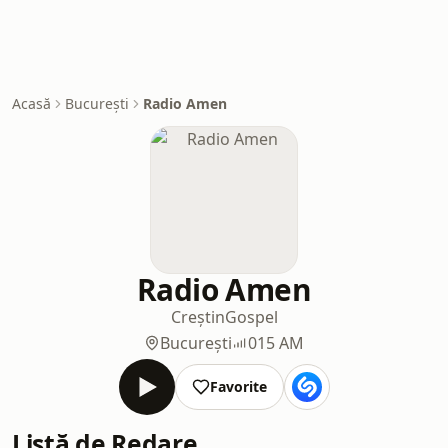
Acasă
București
Radio Amen
Radio Amen
Creștin
Gospel
București
015 AM
Favorite
Listă de Redare