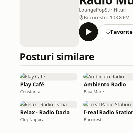
Lounge
Pop
Știri
Hituri
București
103.8 FM
Favorite
Posturi similare
Play Café
Ambiento Radio
Constanța
Baia Mare
Relax - Radio Dacia
I-real Radio Statio
Cluj-Napoca
București