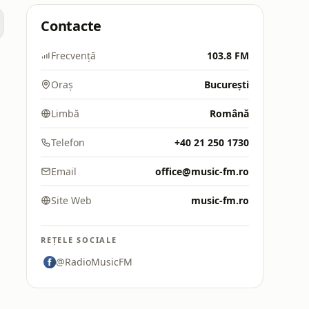
Contacte
Frecvență
103.8 FM
Oraș
București
Limbă
Română
Telefon
+40 21 250 1730
Email
office@music-fm.ro
Site Web
music-fm.ro
REȚELE SOCIALE
@RadioMusicFM