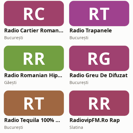
RC
RT
Radio Cartier Romania
Radio Trapanele
București
București
RR
RG
Radio Romanian Hip-Hop
Radio Greu De Difuzat
Găeşti
București
RT
RR
Radio Tequila 100% RO (București)
RadiovipFM.Ro Rap
București
Slatina