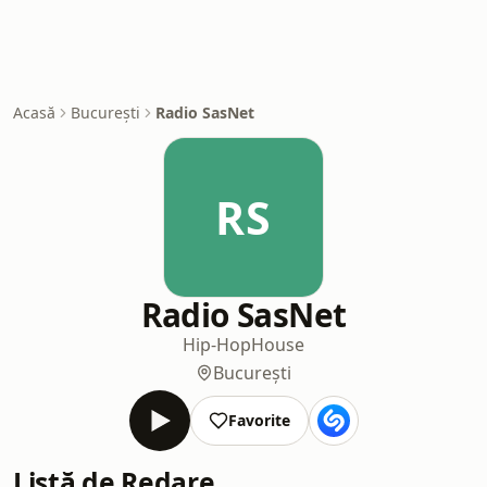
Acasă
București
Radio SasNet
RS
Radio SasNet
Hip-Hop
House
București
Favorite
Listă de Redare