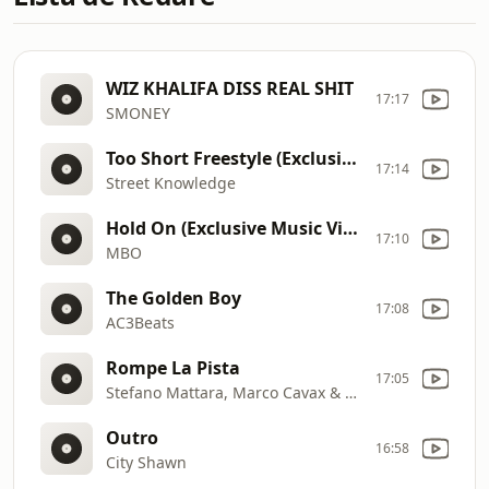
WIZ KHALIFA DISS REAL SHIT
17:17
SMONEY
Too Short Freestyle (Exclusive Music Video) || Dir. Rob Marley [ZaF17KlVCMI]
17:14
Street Knowledge
Hold On (Exclusive Music Video) Dir. Exclusive Visionz
17:10
MBO
The Golden Boy
17:08
AC3Beats
Rompe La Pista
17:05
Stefano Mattara, Marco Cavax & Luca Peruzzi
Outro
16:58
City Shawn