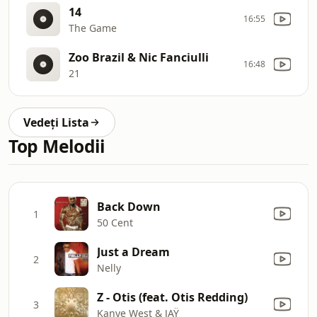
14
16:55
The Game
Zoo Brazil & Nic Fanciulli
16:48
21
Vedeți Lista
Top Melodii
Back Down
1
50 Cent
Just a Dream
2
Nelly
Z - Otis (feat. Otis Redding)
3
Kanye West & JAŸ