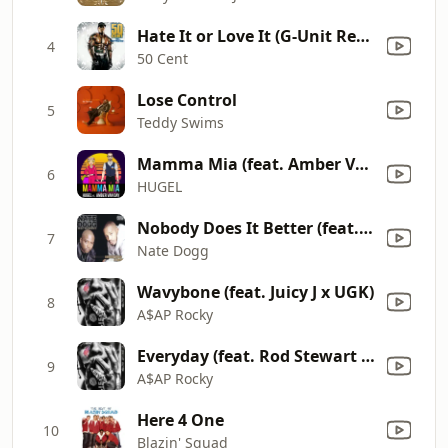
Hate It or Love It (G-Unit Remix) [feat. The Game, Tony Yayo, Young Buck & Lloyd Banks]
4
50 Cent
Lose Control
5
Teddy Swims
Mamma Mia (feat. Amber Van Day) [David Puentez Remix]
6
HUGEL
Nobody Does It Better (feat. Warren G)
7
Nate Dogg
Wavybone (feat. Juicy J x UGK)
8
A$AP Rocky
Everyday (feat. Rod Stewart x Miguel x Mark Ronson)
9
A$AP Rocky
Here 4 One
10
Blazin' Squad