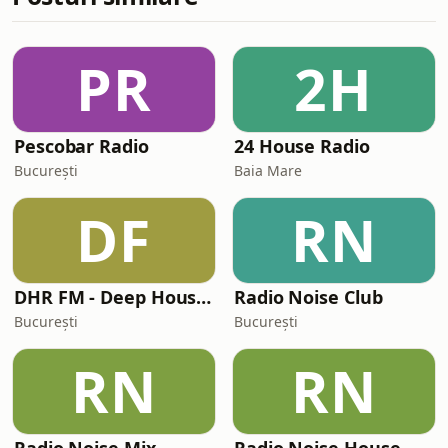
PR
2H
Pescobar Radio
24 House Radio
București
Baia Mare
DF
RN
DHR FM - Deep House Radio (www.dhr.fm)
Radio Noise Club
București
București
RN
RN