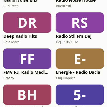
Radio Noise Mix
Radio Noise House
București
București
DR
RS
Deep Radio Hits
Radio Stil Fm Dej
Baia Mare
Dej · 106.1 FM
FF
E-
FMV FIT Radio Medium Energy
Energie - Radio Dacia
Brașov
Cluj-Napoca
BH
5-