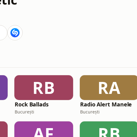
RB
RA
Rock Ballads
Radio Alert Manele
București
București
AF
RB