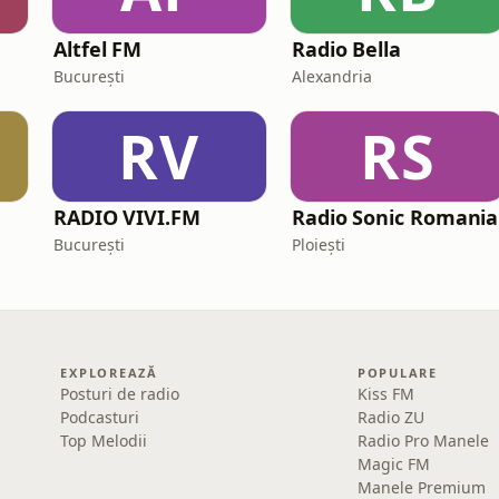
Altfel FM
Radio Bella
București
Alexandria
RV
RS
RADIO VIVI.FM
Radio Sonic Romania
București
Ploiești
EXPLOREAZĂ
POPULARE
Posturi de radio
Kiss FM
Podcasturi
Radio ZU
Top Melodii
Radio Pro Manele
Magic FM
Manele Premium