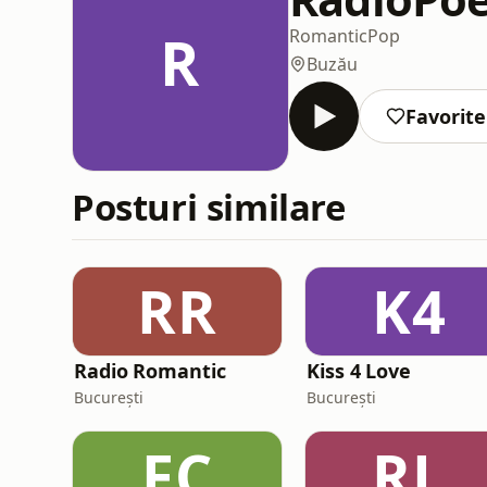
R
Romantic
Pop
Buzău
Favorite
Posturi similare
RR
K4
Radio Romantic
Kiss 4 Love
București
București
FC
RL